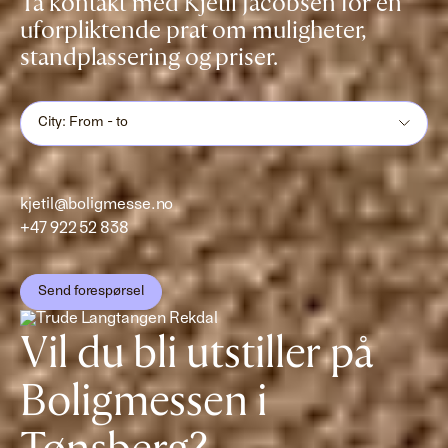
Ta kontakt med Kjetil Jacobsen for en
uforpliktende prat om muligheter,
standplassering og priser.
City: From - to
kjetil@boligmesse.no
+47 922 52 838
Send forespørsel
Vil du bli utstiller på
Boligmessen i