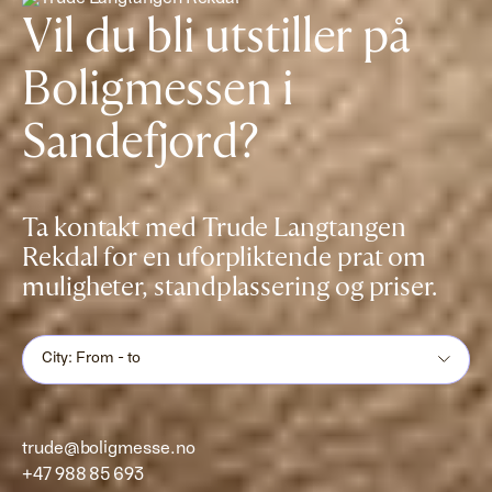
Vil du bli utstiller på
Boligmessen i
Sandefjord?
Ta kontakt med Trude Langtangen
Rekdal for en uforpliktende prat om
muligheter, standplassering og priser.
City: From - to
trude@boligmesse.no
+47 988 85 693