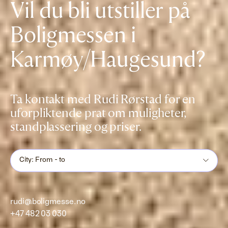
Vil du bli utstiller på
Boligmessen i
Karmøy/Haugesund?
Ta kontakt med Rudi Rørstad for en
uforpliktende prat om muligheter,
standplassering og priser.
City: From - to
rudi@boligmesse.no
+47 482 03 030