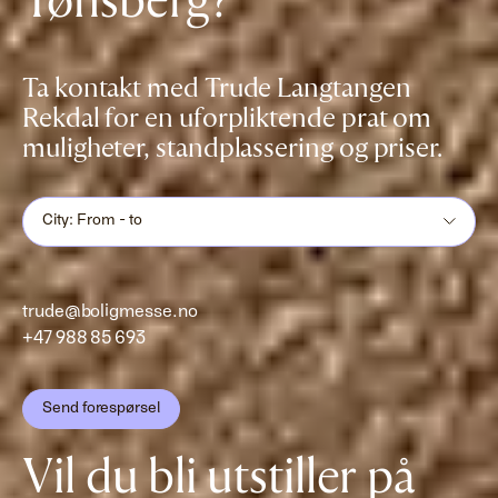
Tønsberg?
Ta kontakt med Trude Langtangen
Rekdal for en uforpliktende prat om
muligheter, standplassering og priser.
City: From - to
trude@boligmesse.no
+47 988 85 693
Send forespørsel
Vil du bli utstiller på