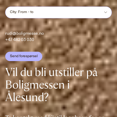
City: From - to
rudi@boligmesse.no
+47 482 03 030
Send forespørsel
Vil du bli utstiller på
Boligmessen i
Ålesund?