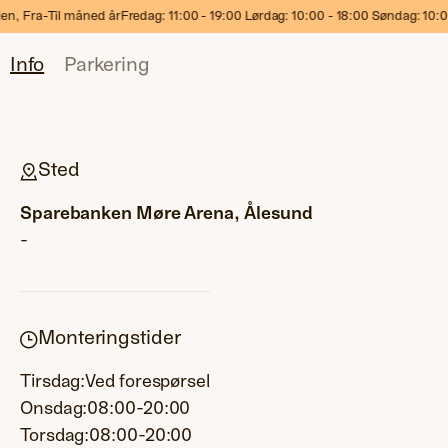
 år
Fredag: 11:00 - 19:00 Lørdag: 10:00 - 18:00 Søndag: 10:00 - 17:00
Info
Parkering
Sted
Sparebanken Møre Arena, Ålesund
-
Monteringstider
Tirsdag:
Ved forespørsel
Onsdag:
08:00-20:00
Torsdag:
08:00-20:00