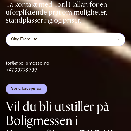
Ta kontakt med Toril Hallan for en
uforpliktende prat om muligheter,
standplassering og priser.
City: From - to
toril@boligmesse.no
+47 907 73 789
Send forespørsel
Vil du bli utstiller på
Boligmessen i