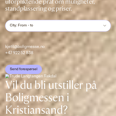
uforpliktende prat om muligheter,
standplassering og priser.
City: From - to
kjetil@boligmesse.no
+47 922 52 838
Send forespørsel
Vil du bli utstiller på
Boligmessen i
Kristiansand?