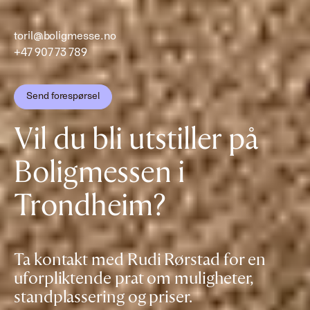
toril@boligmesse.no
+47 907 73 789
Send forespørsel
Vil du bli utstiller på
Boligmessen i
Trondheim?
Ta kontakt med Rudi Rørstad for en
uforpliktende prat om muligheter,
standplassering og priser.