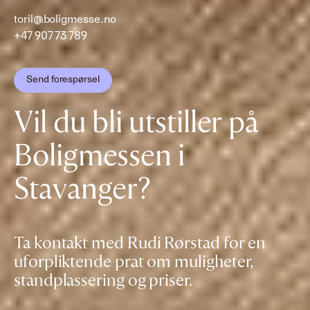
toril@boligmesse.no
+47 907 73 789
Send forespørsel
Vil du bli utstiller på
Boligmessen i
Stavanger?
Ta kontakt med Rudi Rørstad for en
uforpliktende prat om muligheter,
standplassering og priser.