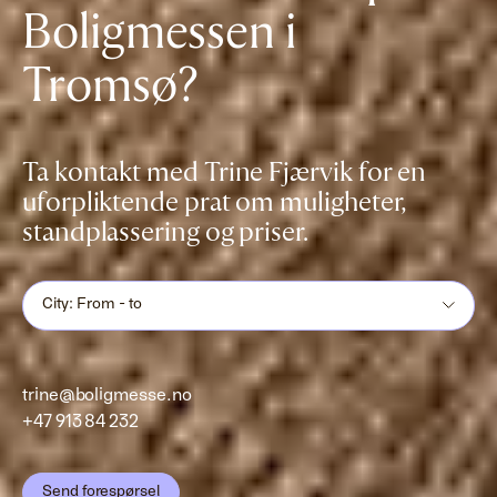
Boligmessen i
Tromsø?
Ta kontakt med Trine Fjærvik for en
uforpliktende prat om muligheter,
standplassering og priser.
City: From - to
trine@boligmesse.no
+47 913 84 232
Send forespørsel