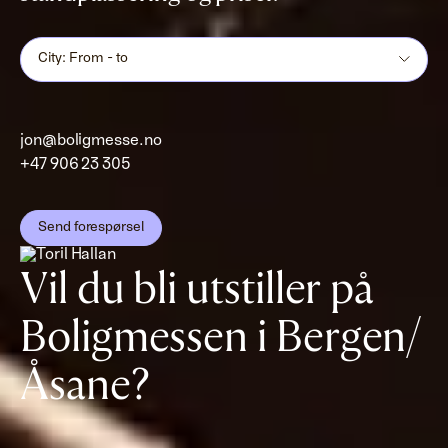
City: From - to
jon@boligmesse.no
+47 906 23 305
Send forespørsel
Vil du bli utstiller på
Boligmessen i Bergen/
Åsane?