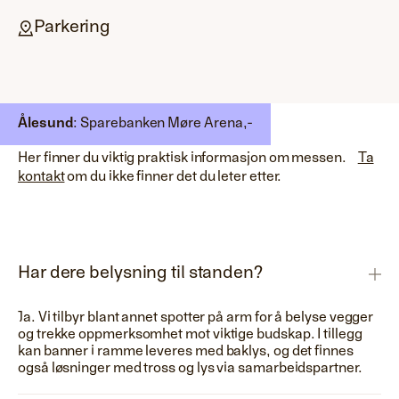
Parkering
Mer informasjon
Ålesund
: Sparebanken Møre Arena,
-
Her finner du viktig praktisk informasjon om messen.
Ta
kontakt
om du ikke finner det du leter etter.
Har dere belysning til standen?
Ja. Vi tilbyr blant annet spotter på arm for å belyse vegger
og trekke oppmerksomhet mot viktige budskap. I tillegg
kan banner i ramme leveres med baklys, og det finnes
også løsninger med tross og lys via samarbeidspartner.