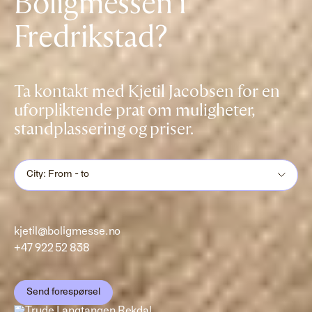
Boligmessen i
Fredrikstad?
Ta kontakt med Kjetil Jacobsen for en
uforpliktende prat om muligheter,
standplassering og priser.
City: From - to
kjetil@boligmesse.no
+47 922 52 838
Send forespørsel