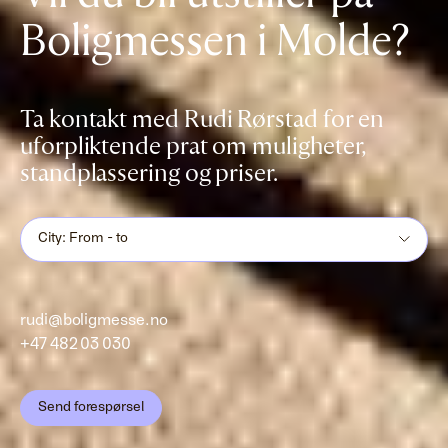
Boligmessen i Molde?
Ta kontakt med Rudi Rørstad for en
uforpliktende prat om muligheter,
standplassering og priser.
City: From - to
rudi@boligmesse.no
+47 482 03 030
Send forespørsel