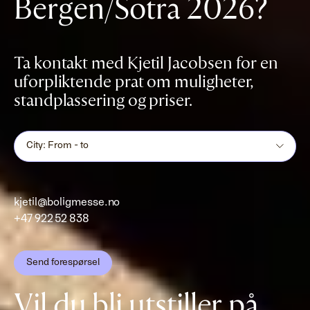
Bergen/Sotra 2026?
Ta kontakt med Kjetil Jacobsen for en
uforpliktende prat om muligheter,
standplassering og priser.
City: From - to
kjetil@boligmesse.no
+47 922 52 838
Send forespørsel
Vil du bli utstiller på