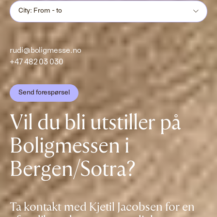
City: From - to
rudi@boligmesse.no
+47 482 03 030
Send forespørsel
Vil du bli utstiller på
Boligmessen i
Bergen/Sotra?
Ta kontakt med Kjetil Jacobsen for en