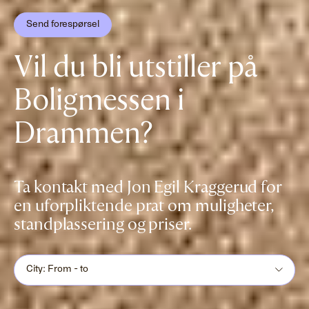
Send forespørsel
Vil du bli utstiller på
Boligmessen i
Drammen?
Ta kontakt med Jon Egil Kraggerud for
en uforpliktende prat om muligheter,
standplassering og priser.
City: From - to