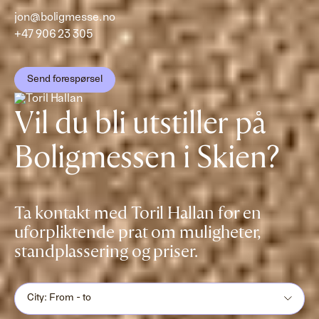
jon@boligmesse.no
+47 906 23 305
Send forespørsel
Vil du bli utstiller på
Boligmessen i Skien?
Ta kontakt med Toril Hallan for en
uforpliktende prat om muligheter,
standplassering og priser.
City: From - to