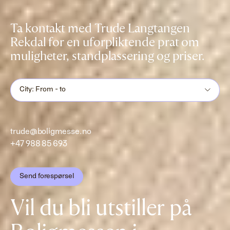
Ta kontakt med Trude Langtangen
Rekdal for en uforpliktende prat om
muligheter, standplassering og priser.
City: From - to
trude@boligmesse.no
+47 988 85 693
Send forespørsel
Vil du bli utstiller på