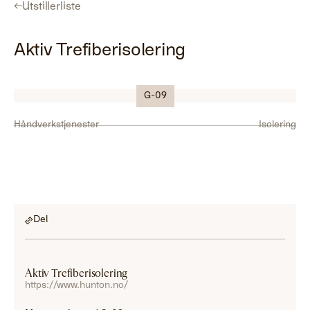
←
Utstillerliste
Aktiv Trefiberisolering
Logo
G-09
Håndverkstjenester
Isolering
Del
Aktiv Trefiberisolering
https://www.hunton.no/