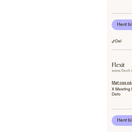
Hent bi
Del
Flexit
www.flexit
Møt oss på
X Meeting 
Dato
Hent bi