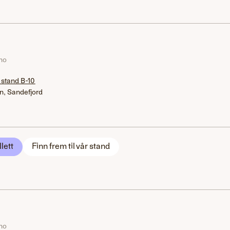
.no
 stand B-10
n, Sandefjord
llett
Finn frem til vår stand
.no