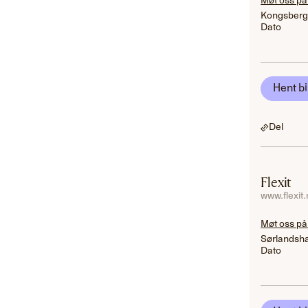
Møt oss på
Kongsberg
Dato
Hent bi
Del
Flexit
www.flexit
Møt oss på
Sørlandsha
Dato