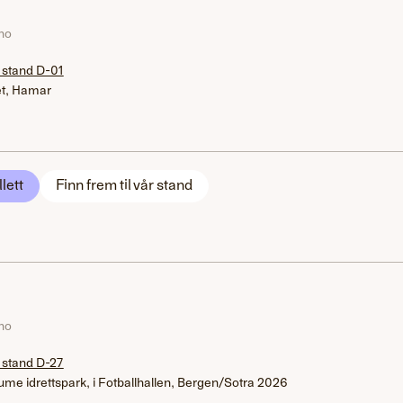
.no
 stand D-01
et, Hamar
llett
Finn frem til vår stand
.no
 stand D-27
ume idrettspark, i Fotballhallen, Bergen/Sotra 2026