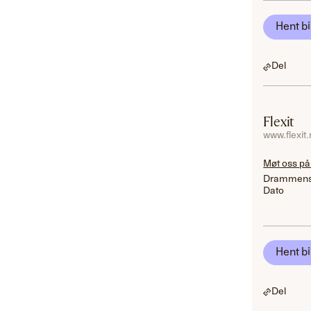
Hent bi
Del
Flexit
www.flexit
Møt oss på
Drammens
Dato
Hent bi
Del