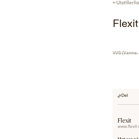
←
Utstillerli
Program
Utstillerliste
For utstillere
Hent gratisbillett
Flexit
VVS (Varme, 
Del
Flexit
www.flexit