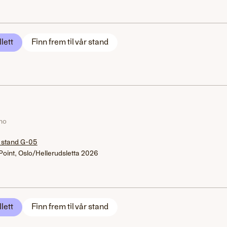
llett
Finn frem til vår stand
.no
 stand G-05
Point, Oslo/Hellerudsletta 2026
llett
Finn frem til vår stand