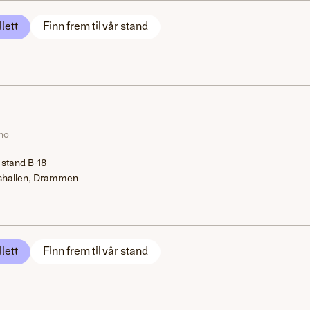
llett
Finn frem til vår stand
.no
 stand B-18
hallen, Drammen
llett
Finn frem til vår stand