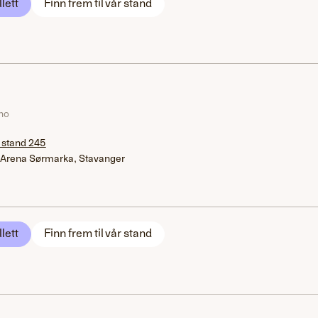
llett
Finn frem til vår stand
.no
 stand 245
 Arena Sørmarka, Stavanger
llett
Finn frem til vår stand