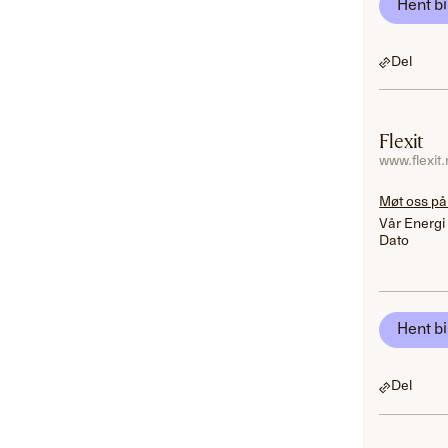
Hent bi
Del
Flexit
www.flexit
Møt oss på
Vår Energi
Dato
Hent bi
Del