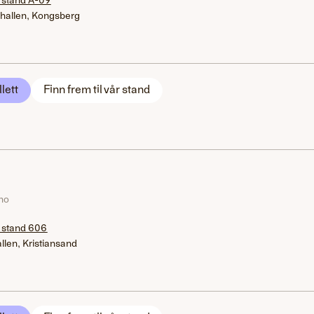
 stand A-09
hallen, Kongsberg
llett
Finn frem til vår stand
.no
 stand 606
llen, Kristiansand