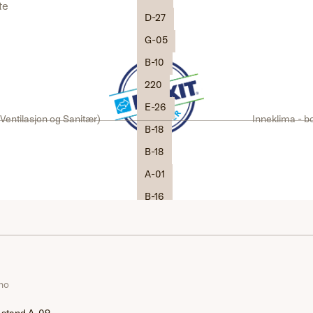
ste
D-27
G-05
B-10
220
E-26
Ventilasjon og Sanitær)
Inneklima - bo
B-18
B-18
A-01
B-16
A-22
310
D-07
.no