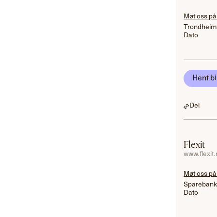
Møt oss på
Trondheim
Dato
Hent bi
Del
Flexit
www.flexit
Møt oss på
Sparebank
Dato