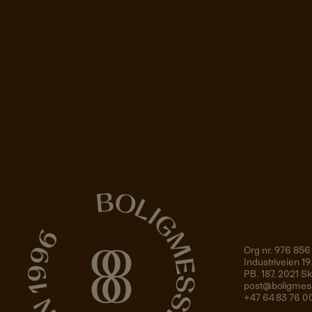
Org nr. 976 856
Industriveien 
PB. 187, 2021 
post@boligmes
+47 64 83 76 0