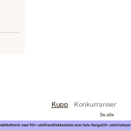
Kupp
Konkurranser
Se alle
e
Nettverk med 90+ utstillere
Rekkevidde over hele Norge
20+ utstillerbyer år