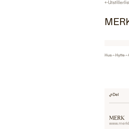
←
Utstillerli
Program
Utstillerliste
For utstillere
Hent gratisbillett
MER
Hus - Hytte -
Del
MERK
www.merk