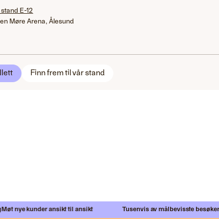
 stand E-12
en Møre Arena, Ålesund
llett
Finn frem til vår stand
t nye kunder ansikt til ansikt
Tusenvis av målbevisste besøkend