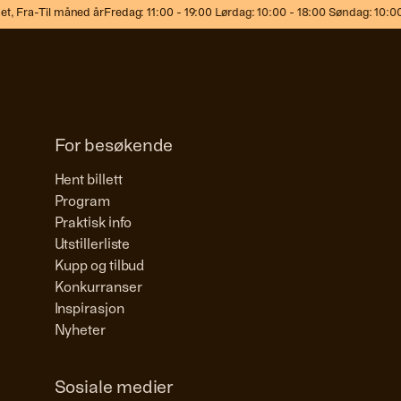
,
Fra-Til måned år
Fredag: 11:00 - 19:00 Lørdag: 10:00 - 18:00 Søndag: 10:00 -
For besøkende
Hent billett
Program
Praktisk info
Utstillerliste
Kupp og tilbud
Konkurranser
Inspirasjon
Nyheter
Sosiale medier