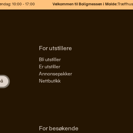
dag: 10:00 - 17:00
Velkommen til Boligmessen i Molde:
Træffhuset
For utstillere
Bli utstiller
Er utstiller
Annonsepakker
Nettbutikk
For besøkende