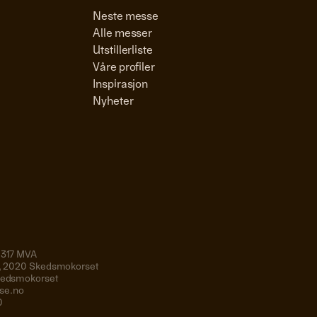
Neste messe
Alle messer
Utstillerliste
Våre profiler
Inspirasjon
Nyheter
 317 MVA
19, 2020 Skedsmokorset
Skedsmokorset
se.no
0