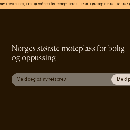
:
Træffhuset,
Fra-Til måned år
Fredag: 11:00 - 19:00 Lørdag: 10:00 - 18:00 Søn
Norges største møteplass for bolig
og oppussing