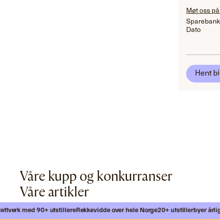
Møt oss på
Sparebank
Dato
Hent bi
Våre kupp og konkurranser
Våre artikler
verk med 90+ utstillere
Rekkevidde over hele Norge
20+ utstillerbyer årlig
Mø