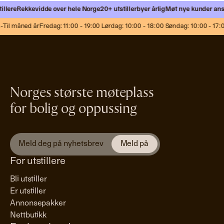
llere
Rekkevidde over hele Norge
20+ utstillerbyer årlig
Møt nye kunder ansikt
Til måned år
Fredag: 11:00 - 19:00 Lørdag: 10:00 - 18:00 Søndag: 10:00 - 17:0
Norges største møteplass
for bolig og oppussing
For utstillere
Bli utstiller
Er utstiller
Annonsepakker
Nettbutikk