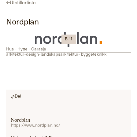
←
Utstillerliste
Nordplan
B-11
Hus - Hytte - Garasje
arkitektur-design-landskapsarkitektur- byggeteknikk
Del
Nordplan
https://www.nordplan.no/