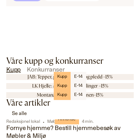
Våre kupp og konkurranser
Kupp
Konkurranser
Møbler & Miljø
JAB: Tepper, gardiner, puter og pledd -15%
Kupp
E-14
Møbler & Miljø
LK Hjelle: Alle møbelbestillinger -15%
Kupp
E-14
Møbler & Miljø
Montana: Hele kolleksjonen-15%
Kupp
E-14
Våre artikler
Se alle
Annonse
Redaksjonel lokal
Møbler & Miljø
4 min.
Fornye hjemme? Bestill hjemmebesøk av
Møbler & Miljø