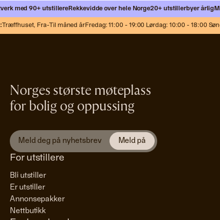
erk med 90+ utstillere
Rekkevidde over hele Norge
20+ utstillerbyer årlig
Møt
Træffhuset,
Fra-Til måned år
Fredag: 11:00 - 19:00 Lørdag: 10:00 - 18:00 Sønd
Norges største møteplass
for bolig og oppussing
For utstillere
Bli utstiller
Er utstiller
Annonsepakker
Nettbutikk