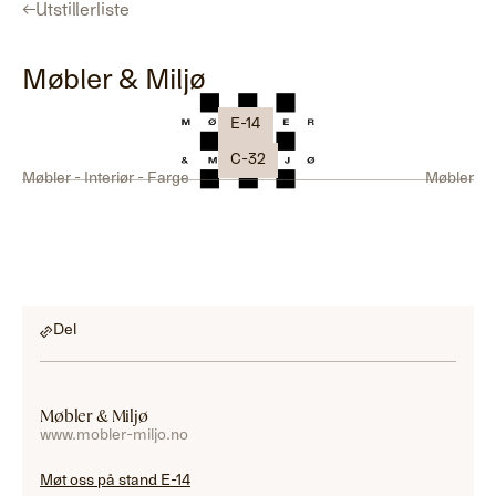
←
Utstillerliste
Møbler & Miljø
E-14
C-32
Møbler - Interiør - Farge
Møbler
Del
Møbler & Miljø
www.mobler-miljo.no
Møt oss på stand E-14