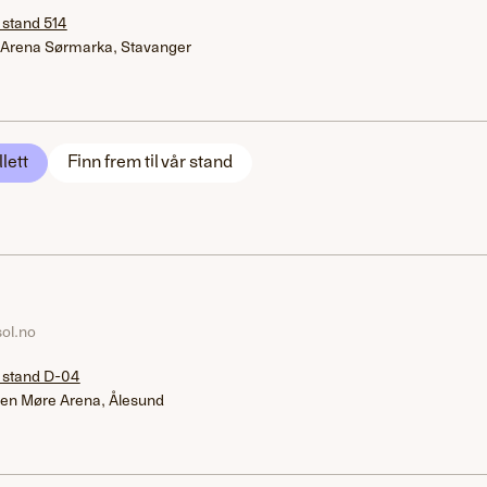
 stand 514
 Arena Sørmarka, Stavanger
llett
Finn frem til vår stand
ol.no
 stand D-04
en Møre Arena, Ålesund