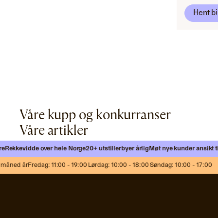
Hent bi
Våre kupp og konkurranser
Våre artikler
ekkevidde over hele Norge
20+ utstillerbyer årlig
Møt nye kunder ansikt til a
åned år
Fredag: 11:00 - 19:00 Lørdag: 10:00 - 18:00 Søndag: 10:00 - 17:00