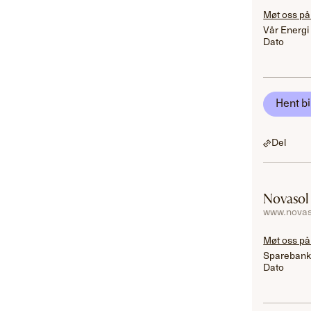
Møt oss på
Vår Energi
Dato
Hent bi
Del
Novasol
www.novas
Møt oss på
Sparebank
Dato