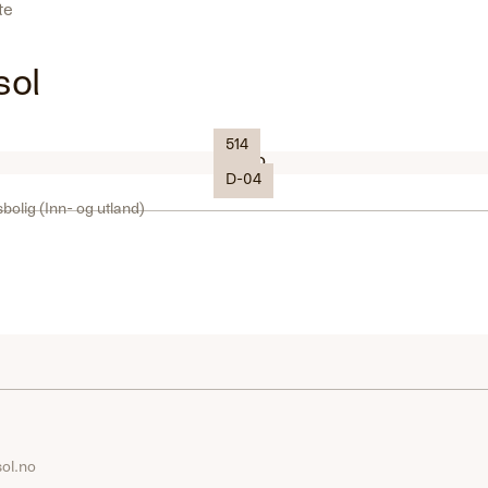
ste
sol
514
Logo
D-04
sbolig (Inn- og utland)
ol.no