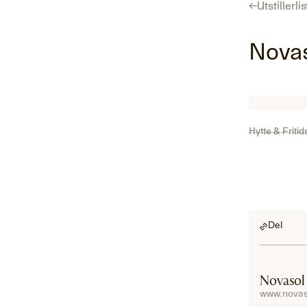
←
Utstillerli
Program
Utstillerliste
For utstillere
Hent gratisbillett
Nova
Hytte & Fritid
Del
Novasol
www.novas