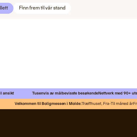
llett
Finn frem til vår stand
nsikt
Tusenvis av målbevisste besøkende
Nettverk med 90+ utstill
Velkommen til Boligmessen i Molde:
Træffhuset,
Fra-Til måned år
Freda