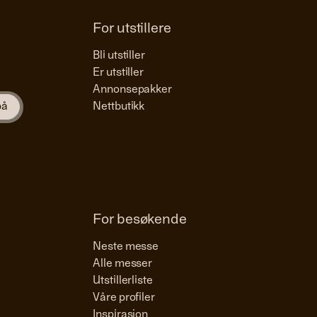
For utstillere
Bli utstiller
Er utstiller
Annonsepakker
Nettbutikk
For besøkende
Neste messe
Alle messer
Utstillerliste
Våre profiler
Inspirasjon