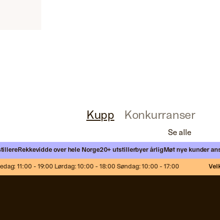
Kupp
Konkurranser
Se alle
ere
Rekkevidde over hele Norge
20+ utstillerbyer årlig
Møt nye kunder ansikt t
g: 11:00 - 19:00 Lørdag: 10:00 - 18:00 Søndag: 10:00 - 17:00
Velkom