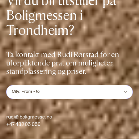
Vil du bli utstiller på
Boligmessen i
Trondheim?
Ta kontakt med Rudi Rørstad for en
uforpliktende prat om muligheter,
standplassering og priser.
City: From - to
rudi@boligmesse.no
+47 482 03 030