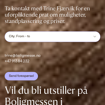
Ta kontakt med Trine Fjærvik for en
uforpliktende prat om muligheter,
standplassering og priser.
City: From - to
trine@boligmesse.no
+47 913 84 232
Send forespørsel
Vil du bli utstiller på
Boligmessen i