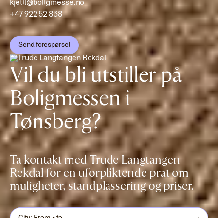
kjetil@boligmesse.no
+47 922 52 838
Send forespørsel
Vil du bli utstiller på
Boligmessen i
Tønsberg?
Ta kontakt med Trude Langtangen
Rekdal for en uforpliktende prat om
muligheter, standplassering og priser.