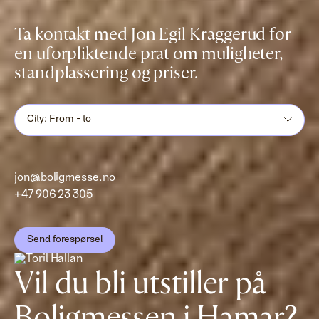
Ta kontakt med Jon Egil Kraggerud for
en uforpliktende prat om muligheter,
standplassering og priser.
City: From - to
jon@boligmesse.no
+47 906 23 305
Send forespørsel
Vil du bli utstiller på
Boligmessen i Hamar?