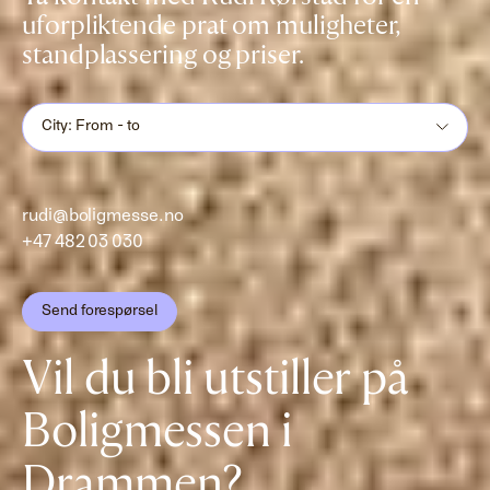
uforpliktende prat om muligheter,
standplassering og priser.
City: From - to
rudi@boligmesse.no
+47 482 03 030
Send forespørsel
Vil du bli utstiller på
Boligmessen i
Drammen?