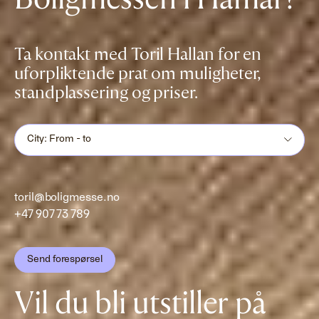
Ta kontakt med Toril Hallan for en
uforpliktende prat om muligheter,
standplassering og priser.
City: From - to
toril@boligmesse.no
+47 907 73 789
Send forespørsel
Vil du bli utstiller på