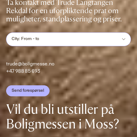
Ta kontakt med Trude Langtangen
Rekdal for en uforpliktende prat om
muligheter, standplassering og priser.
City: From - to
trude@boligmesse.no
+47 988 85 693
Send forespørsel
Vil du bli utstiller på
Boligmessen i Moss?