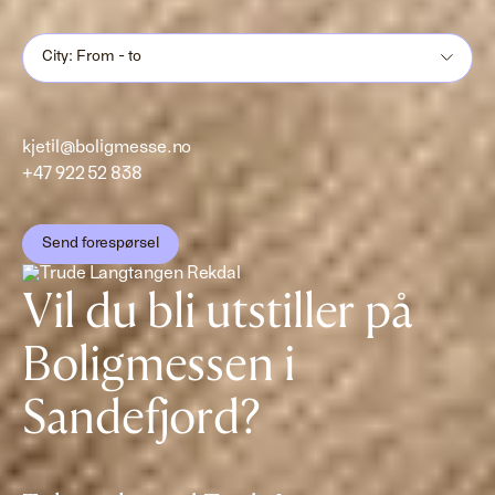
City: From - to
kjetil@boligmesse.no
+47 922 52 838
Send forespørsel
Vil du bli utstiller på
Boligmessen i
Sandefjord?