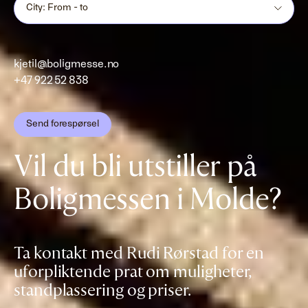
City: From - to
kjetil@boligmesse.no
+47 922 52 838
Send forespørsel
Vil du bli utstiller på
Boligmessen i Molde?
Ta kontakt med Rudi Rørstad for en
uforpliktende prat om muligheter,
standplassering og priser.