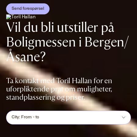
Send forespørsel
Vil du bli utstiller på
Boligmessen i Bergen/
Åsane?
Ta kontakt med Toril Hallan for en
uforpliktende prat om muligheter,
standplassering og priser.
City: From - to