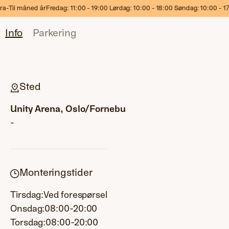
: 11:00 - 19:00 Lørdag: 10:00 - 18:00 Søndag: 10:00 - 17:00
Velkomm
Info
Parkering
Sted
Unity Arena, Oslo/Fornebu
-
Monteringstider
Tirsdag:
Ved forespørsel
Onsdag:
08:00-20:00
Torsdag:
08:00-20:00