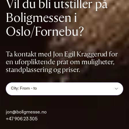
Vil du bli utstiller på
Boligmessen i
Oslo/Fornebu?
Ta kontakt med Jon Egil Kraggerud for
en uforpliktende prat om muligheter,
standplassering og priser.
City: From - to
jon@boligmesse.no
+47 906 23 305