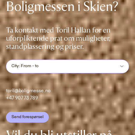
Boligmessen i Skien?
Ta kontakt med Toril Hallan for en
uforpliktende prat om muligheter,
standplassering og priser.
City: From - to
toril@boligmesse.no
+47 907 73 789
Send forespørsel