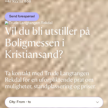
+47 922 52 838
Send forespørsel
Vil du bli utstiller på
Boligmessen i
Kristiansand?
Ta kontakt med Trude Langtangen
Rekdal for en uforpliktende prat om
muligheter, standplassering og priser.
City: From - to