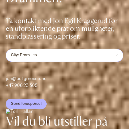
Ta kontakt med Jon Egil Kraggerud for
en uforpliktende prat om muligheter,
standplassering og priser.
City: From - to
jon@boligmesse.no
+47 906 23 305
Send forespørsel
Vil du bli utstiller på