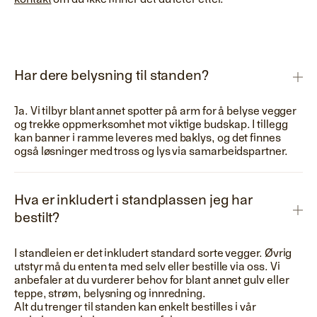
kontakt
om du ikke finner det du leter etter.
Har dere belysning til standen?
Ja. Vi tilbyr blant annet spotter på arm for å belyse vegger
og trekke oppmerksomhet mot viktige budskap. I tillegg
kan banner i ramme leveres med baklys, og det finnes
også løsninger med tross og lys via samarbeidspartner.
Hva er inkludert i standplassen jeg har
bestilt?
I standleien er det inkludert standard sorte vegger. Øvrig
utstyr må du enten ta med selv eller bestille via oss. Vi
anbefaler at du vurderer behov for blant annet gulv eller
teppe, strøm, belysning og innredning.
Alt du trenger til standen kan enkelt bestilles i vår