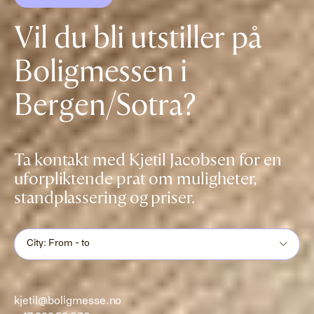
Vil du bli utstiller på
Boligmessen i
Bergen/Sotra?
Ta kontakt med Kjetil Jacobsen for en
uforpliktende prat om muligheter,
standplassering og priser.
City: From - to
kjetil@boligmesse.no