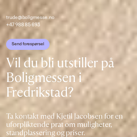
trude@boligmesse.no
+47 988 85 693
Send forespørsel
Vil du bli utstiller på
Boligmessen i
Fredrikstad?
Ta kontakt med Kjetil Jacobsen for en
uforpliktende prat om muligheter,
standplassering og priser.