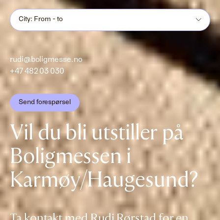
City: From - to
rudi@boligmesse.no
+47 482 03 030
Send forespørsel
Vil du bli utstiller på
Boligmessen i
Karmøy/Haugesund?
Ta kontakt med Rudi Rørstad for en