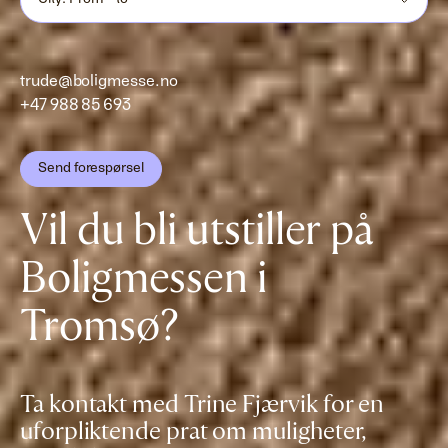
City: From - to
trude@boligmesse.no
+47 988 85 693
Send forespørsel
Vil du bli utstiller på
Boligmessen i
Tromsø?
Ta kontakt med Trine Fjærvik for en
uforpliktende prat om muligheter,