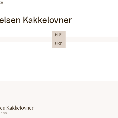
ste
elsen Kakkelovner
H-21
Logo
H-21
sen Kakkelovner
r.no