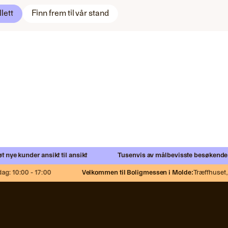
llett
Finn frem til vår stand
ye kunder ansikt til ansikt
Tusenvis av målbevisste besøkende
Net
: 10:00 - 17:00
Velkommen til Boligmessen i Molde:
Træffhuset,
Fr