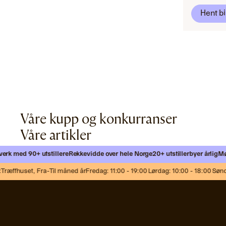
Hent bi
Våre kupp og konkurranser
Våre artikler
k med 90+ utstillere
Rekkevidde over hele Norge
20+ utstillerbyer årlig
Møt n
æffhuset,
Fra-Til måned år
Fredag: 11:00 - 19:00 Lørdag: 10:00 - 18:00 Søndag