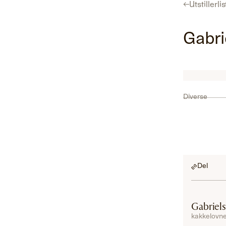
←
Utstillerli
Program
Utstillerliste
For utstillere
Hent gratisbillett
Gabri
Diverse
Del
Gabriel
kakkelovne