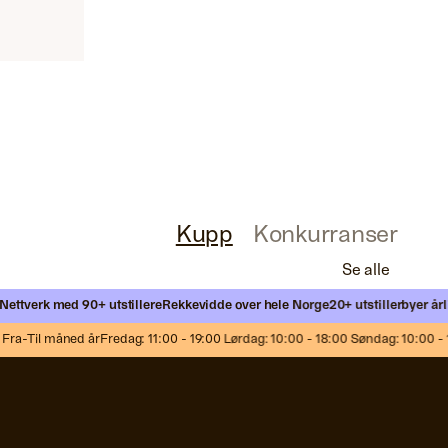
Kupp
Konkurranser
Se alle
tverk med 90+ utstillere
Rekkevidde over hele Norge
20+ utstillerbyer årlig
M
a-Til måned år
Fredag: 11:00 - 19:00 Lørdag: 10:00 - 18:00 Søndag: 10:00 - 17