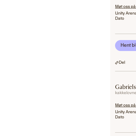
Møt oss på
Unity Aren
Dato
Hent bi
Del
Gabriel
kakkelovne
Møt oss på
Unity Aren
Dato