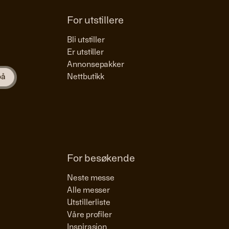
For utstillere
Bli utstiller
Er utstiller
Annonsepakker
Nettbutikk
For besøkende
Neste messe
Alle messer
Utstillerliste
Våre profiler
Inspirasjon