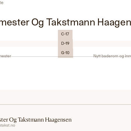
ste
mester Og Takstmann Haage
C-17
Logo
D-19
G-10
nester
Nytt baderom og inn
ter Og Takstmann Haagensen
takst.no