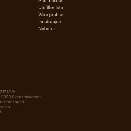
Alle messer
Utstillerliste
Våre profiler
Inspirasjon
Nyheter
 317 MVA
19, 2020 Skedsmokorset
Skedsmokorset
se.no
0