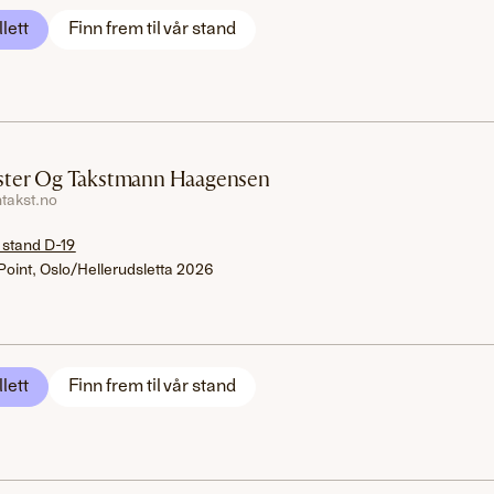
llett
Finn frem til vår stand
ter Og Takstmann Haagensen
takst.no
 stand D-19
Point, Oslo/Hellerudsletta 2026
llett
Finn frem til vår stand