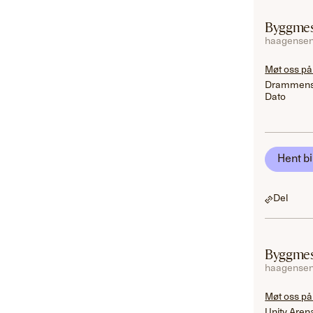
Byggmes
haagensen
Møt oss på
Drammens
Dato
Hent bi
Del
Byggmes
haagensen
Møt oss på
Unity Aren