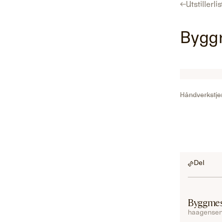
←
Utstillerli
Program
Utstillerliste
For utstillere
Hent gratisbillett
Bygg
Håndverkstje
Del
Byggmes
haagensen