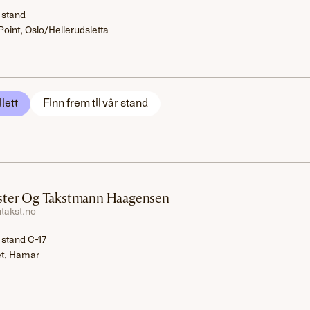
 stand
Point, Oslo/Hellerudsletta
llett
Finn frem til vår stand
ter Og Takstmann Haagensen
takst.no
 stand C-17
et, Hamar