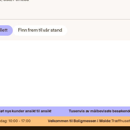
llett
Finn frem til vår stand
e kunder ansikt til ansikt
Tusenvis av målbevisste besøkende
Net
 10:00 - 17:00
Velkommen til Boligmessen i Molde:
Træffhuset,
Fr