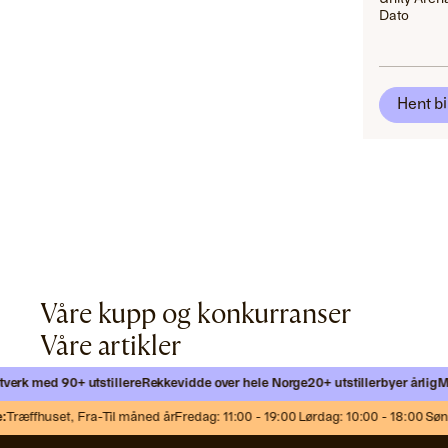
Dato
Hent bi
Våre kupp og konkurranser
Våre artikler
 med 90+ utstillere
Rekkevidde over hele Norge
20+ utstillerbyer årlig
Møt ny
æffhuset,
Fra-Til måned år
Fredag: 11:00 - 19:00 Lørdag: 10:00 - 18:00 Søndag: