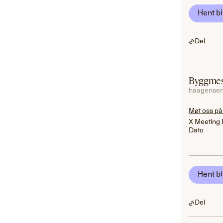
Hent bi
Del
Byggmes
haagensen
Møt oss på
X Meeting 
Dato
Hent bi
Del