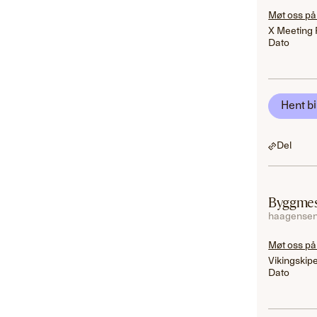
Møt oss på
X Meeting 
Dato
Hent bi
Del
Byggmes
haagensen
Møt oss på
Vikingskip
Dato