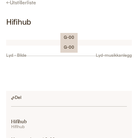
←
Utstillerliste
Hifihub
G-00
Logo
G-00
Lyd - Bilde
Lyd-musikkanlegg
Del
Hifihub
Hifihub