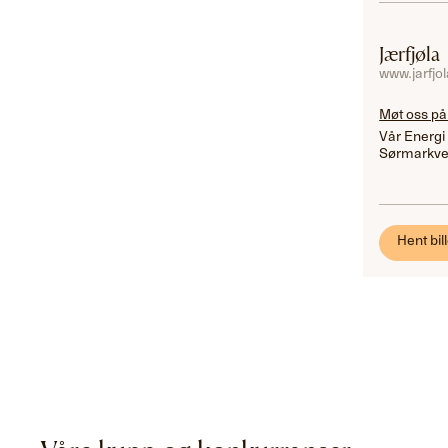
Jærfjøla
www.jarfjo
Møt oss på
Vår Energi
Sørmarkve
Hent bill