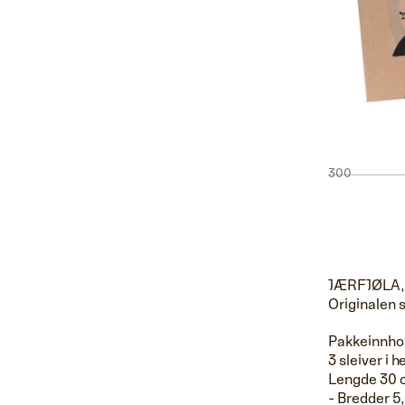
300
JÆRFJØLA, s
Originalen 
Pakkeinnho
3 sleiver i 
Lengde 30 
- Bredder 5