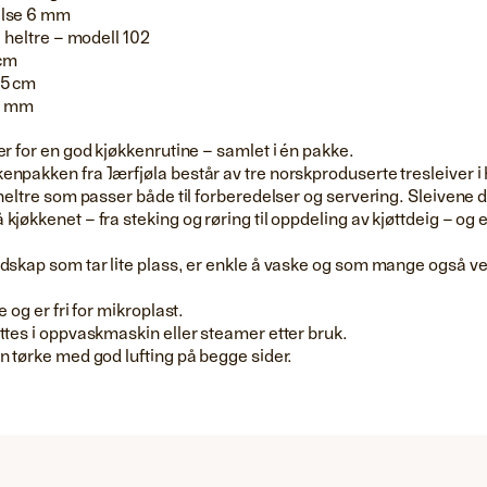
else 6 mm
 i heltre – modell 102
cm
,5 cm
 8 mm
er for en god kjøkkenrutine – samlet i én pakke.
npakken fra Jærfjøla består av tre norskproduserte tresleiver i 
 heltre som passer både til forberedelser og servering. Sleivene 
kjøkkenet – fra steking og røring til oppdeling av kjøttdeig – og e
dskap som tar lite plass, er enkle å vaske og som mange også vel
e og er fri for mikroplast.
ttes i oppvaskmaskin eller steamer etter bruk.
n tørke med god lufting på begge sider.