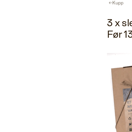
←
Kupp
Program
Utstillerliste
For utstillere
Hent gratisbillett
3 x sl
Før 1