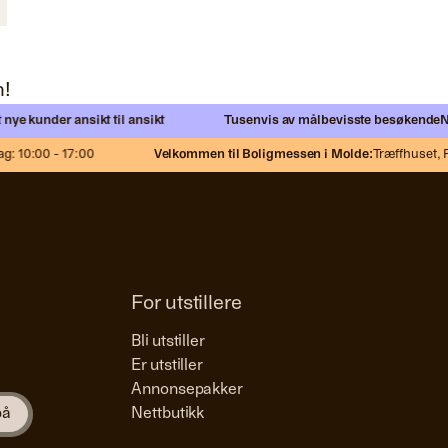
n!
kunder ansikt til ansikt
Tusenvis av målbevisste besøkende
Nettv
10:00 - 17:00
Velkommen til Boligmessen i Molde:
Træffhuset,
Fra-
For utstillere
Bli utstiller
Er utstiller
Annonsepakker
Nettbutikk