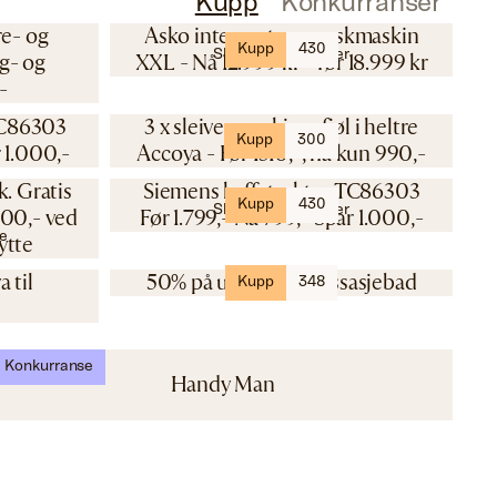
Kupp
Konkurranser
re- og
Asko integrert oppvaskmaskin
Kupp
430
Skousen Hvitevarer
gg- og
XXL - Nå 12.999 kr - før 18.999 kr
,-
TC86303
3 x sleiver og skjærefjøl i heltre
Kupp
300
Jærfjøla
r 1.000,-
Accoya - Før 1310,-, nå kun 990,-
k. Gratis
Siemens kaffetrakter TC86303
Kupp
430
Skousen Hvitevarer
 000,- ved
Før 1.799,- Nå 799,- Spar 1.000,-
te
ytte
Bad og Fritid
 til
50% på utendørs massasjebad
Kupp
348
Konkurranse
Handy Man