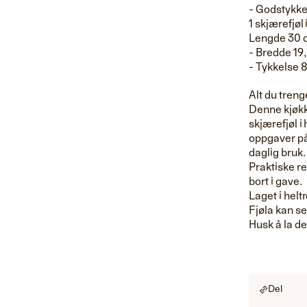
- Godstykk
1 skjærefjøl
Lengde 30 
- Bredde 19
- Tykkelse
Alt du treng
Denne kjøkke
skjærefjøl i
oppgaver på 
daglig bruk.
Praktiske re
bort i gave.
Laget i heltr
Fjøla kan se
Husk å la de
Del