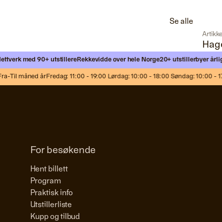
Se alle
Artikke
Hage
erk med 90+ utstillere
Rekkevidde over hele Norge
20+ utstillerbyer årlig
Møt
Til måned år
Fredag: 11:00 - 19:00 Lørdag: 10:00 - 18:00 Søndag: 10:00 - 17:0
For besøkende
Hent billett
Program
Praktisk info
Utstillerliste
Kupp og tilbud