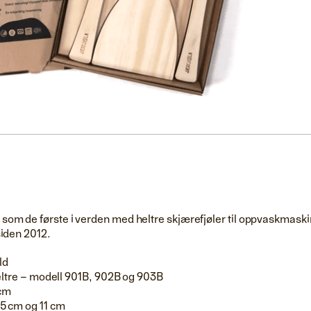
om de første i verden med heltre skjærefjøler til oppvaskmaski
siden 2012.
ld
heltre – modell 901B, 902B og 903B
cm
,5 cm og 11 cm