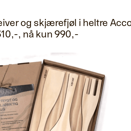
eiver og skjærefjøl i heltre Acc
310,-, nå kun 990,-