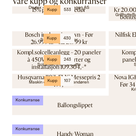
Våre kupp og konkurranser
Drutex – Byggmester Hagen AS
15% på Edge Skyvedør
Kr 20.000
Kupp
533
Grillhytte
bonusp
Bosch innbygningsovn - Før
Nilfisk E
Kupp
430
Skousen Hvitevarer
26.999 kr - nå 13.999 kr
Kompl.solcelleanlegg - 20 paneler
Kompl
à 450W - Inkl. inverter og
panel
Kupp
243
Solcellekraft / Takbytte
S
installasjon 109.304,-*
Husqvarna 110iL FLXi Messepris 2
Nova IGH
Kupp
107
Maskin og Verktøyleverandøren
499,-
Før 34
Kr
Konkurranse
Ballongslippet
Konkurranse
Handy Woman