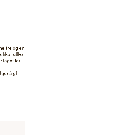
heltre og en
dekker ulike
r laget for
ger å gi