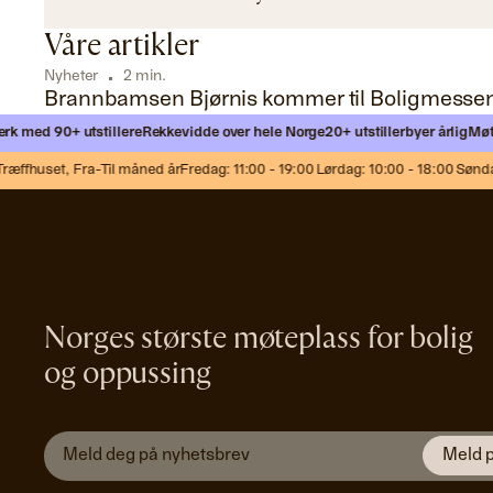
Våre artikler
Nyheter
2 min.
Brannbamsen Bjørnis kommer til Boligmesse
med 90+ utstillere
Rekkevidde over hele Norge
20+ utstillerbyer årlig
Møt nye 
fhuset,
Fra-Til måned år
Fredag: 11:00 - 19:00 Lørdag: 10:00 - 18:00 Søndag: 
Norges største møteplass for bolig
og oppussing