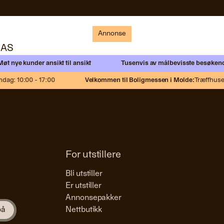
Annonse
Annonse
 AS
e kunder ansikt til ansikt
Tusenvis av målbevisste besøkende
Net
 10:00 - 17:00
Velkommen til Boligmessen i Molde:
Træffhuset,
Fr
For utstillere
Bli utstiller
Er utstiller
Annonsepakker
Nettbutikk