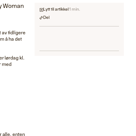
ndy Woman
Lytt til artikkel
1 min.
Del
av tidligere
m å ha det
r lørdag kl.
er med
 alle, enten