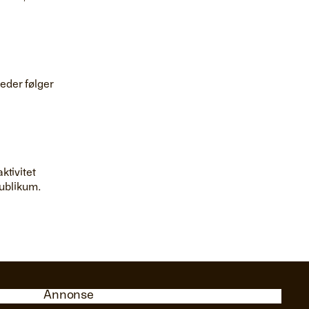
heder følger
ktivitet
publikum.
Annonse