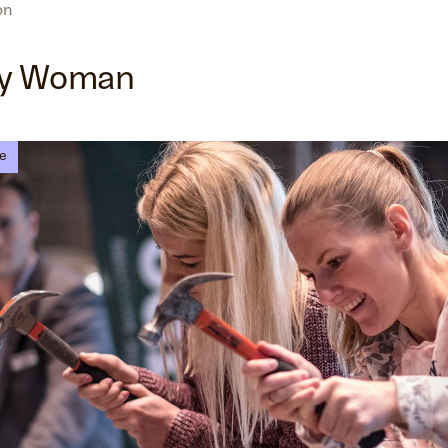
on
y Woman
e