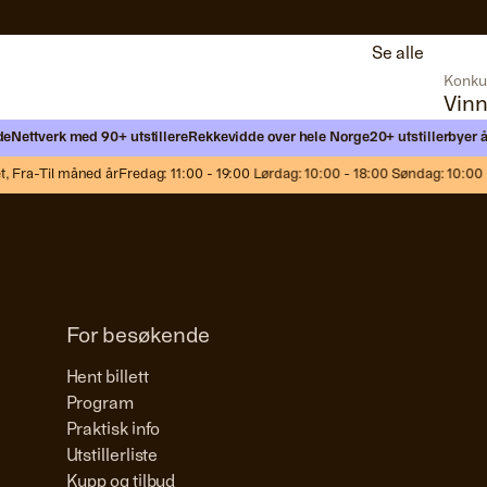
Se alle
Konku
Vinn
tverk med 90+ utstillere
Rekkevidde over hele Norge
20+ utstillerbyer årlig
M
a-Til måned år
Fredag: 11:00 - 19:00 Lørdag: 10:00 - 18:00 Søndag: 10:00 - 17:
For besøkende
Hent billett
Program
Praktisk info
Utstillerliste
Kupp og tilbud