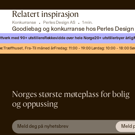
Annonse
Relatert inspirasjon
Konkurranse
Perles Design AS
1 min.
Goodiebag og konkurranse hos Perles Design
 med 90+ utstillere
Rekkevidde over hele Norge
20+ utstillerbyer årlig
Møt ny
æffhuset,
Fra-Til måned år
Fredag: 11:00 - 19:00 Lørdag: 10:00 - 18:00 Søndag:
Norges største møteplass for bolig
og oppussing