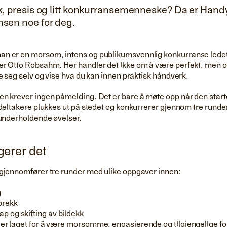
sk, presis og litt konkurransemenneske? Da er Ha
sen noe for deg.
 er en morsom, intens og publikumsvennlig konkurranse ledet 
r Otto Robsahm. Her handler det ikke om å være perfekt, men o
e seg selv og vise hva du kan innen praktisk håndverk.
n krever ingen påmelding. Det er bare å møte opp når den starte
 deltakere plukkes ut på stedet og konkurrerer gjennom tre rund
 underholdende øvelser.
gerer det
gjennomfører tre runder med ulike oppgaver innen:
g
brekk
p og skifting av bildekk
r laget for å være morsomme, engasjerende og tilgjengelige for