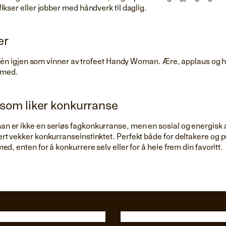
ikser eller jobber med håndverk til daglig.
er
år én igjen som vinner av trofeet Handy Woman. Ære, applaus og 
g med.
e som liker konkurranse
 er ikke en seriøs fagkonkurranse, men en sosial og energisk a
rt vekker konkurranseinstinktet. Perfekt både for deltakere og 
ed, enten for å konkurrere selv eller for å heie frem din favoritt.