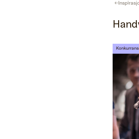
←
Inspirasj
Program
Utstillerliste
For utstillere
Hent gratisbillett
Hand
Konkurrans