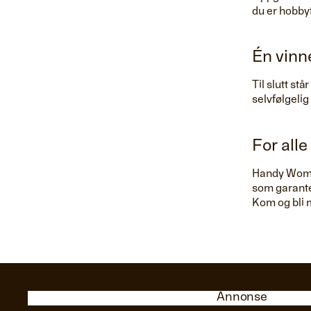
du er hobbyf
Én vinn
Til slutt st
selvfølgeli
For all
Handy Woman
som garante
Kom og bli m
Annonse