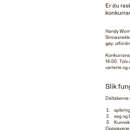
Er du ra
konkurran
Handy Woman
Sinnasnekke
gøy, utfordr
Konkurranse
14:00. Tolv
varierte og
Slik fun
Deltakerne 
spikrin
sag og 
Kunnska
Oppgavene e