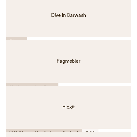
Dive In Carwash
Diverse
Fagmøbler
Møbler - Interiør - Farge
Flexit
VVS (Varme, Ventilasjon og Sanitær)
E-26