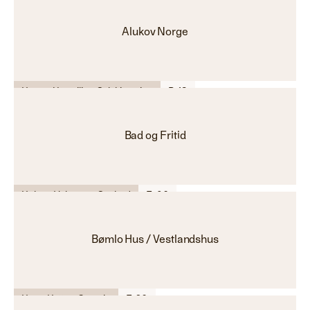
Alukov Norge
Hage - Utemiljø - Solskjerming
B-18
Bad og Fritid
Helse - Velvære - Spabad
F-06
Bømlo Hus / Vestlandshus
Hus - Hytte - Garasje
F-26