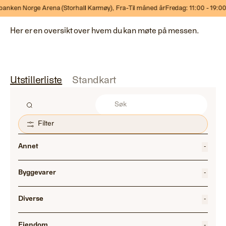
Møt våre utstillere
n Norge Arena (Storhall Karmøy),
Fra-Til måned år
Fredag: 11:00 - 19:00 Lør
Her er en oversikt over hvem du kan møte på messen.
Utstillerliste
Standkart
Filter
Annet
-
Byggevarer
-
Diverse
-
Eiendom
-