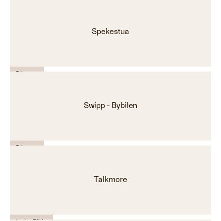
Helse - Velvære - Spabad
C-18
Spekestua
Diverse
Swipp - Bybilen
Diverse
Talkmore