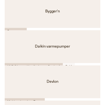
Bygger'n
Byggevarer
Daikin varmepumper
VVS (Varme, Ventilasjon og Sanitær)
D-14
Devlon
Møbler - Interiør - Farge