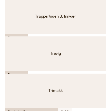
Lyd - Bilde
Trapperingen B. Innvær
Byggevarer
Trevig
Byggevarer
Trimakk