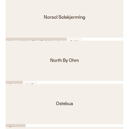
Norsol Solskjerming
Hage - Utemiljø - Solskjerming
C-01
North By Ohm
Annet
A-18
Ostebua
Diverse