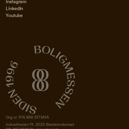
Instagram
LinkedIn
Youtube
Org nr. 976 856 317 MVA
Industriveien 19, 2020 Skedsmokorset