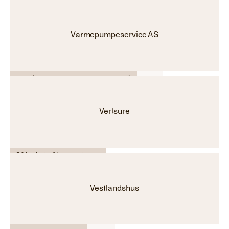
Renhold - Rengjøringstjenester
C-09
Varmepumpeservice AS
VVS (Varme, Ventilasjon og Sanitær)
A-16
Verisure
Sikkerhet - Alarmsystemer
Vestlandshus