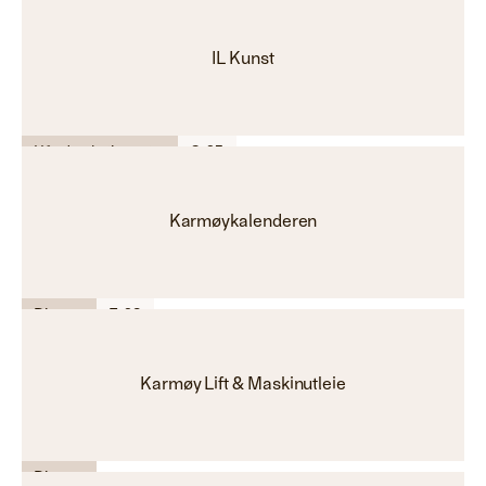
IL Kunst
Håndverkstjenester
G-23
Karmøykalenderen
Diverse
E-28
Karmøy Lift & Maskinutleie
Diverse