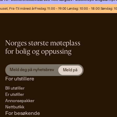
t,
Fra-Til måned år
Fredag: 11:00 - 19:00 Lørdag: 10:00 - 18:00 Søndag: 10:00
Norges største møteplass
for bolig og oppussing
For utstillere
Bli utstiller
Er utstiller
Annonsepakker
Nettbutikk
For besøkende