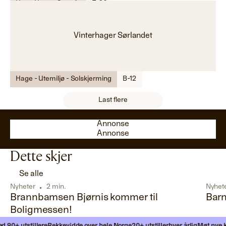
Hus - Hytte - Garasje
F-26
Vinterhager Sørlandet
Hage - Utemiljø - Solskjerming
B-12
Last flere
Annonse
Annonse
Annonse
Annonse
Dette skjer
Se alle
Nyheter
2 min.
Nyhet
Brannbamsen Bjørnis kommer til
Barn
Boligmessen!
+ utstillere
Rekkevidde over hele Norge
20+ utstillerbyer årlig
Møt nye kunde