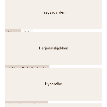
Frøysagarden
Diverse
C-21
Herjedalskjøkken
Kjøkken - Bad - Garderobe
Hypervibe
Helse - Velvære - Spabad