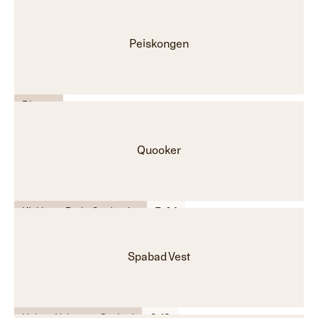
Peiskongen
Diverse
Quooker
Kjøkken - Bad - Garderobe
F-04
Spabad Vest