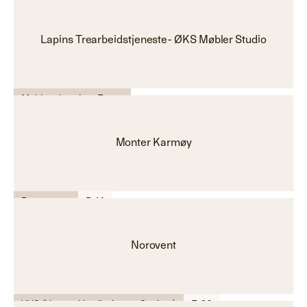
Lapins Trearbeidstjeneste- ØKS Møbler Studio
Møbler - Interiør - Farge
Monter Karmøy
Byggevarer
B-14
Norovent
VVS (Varme, Ventilasjon og Sanitær)
E-26