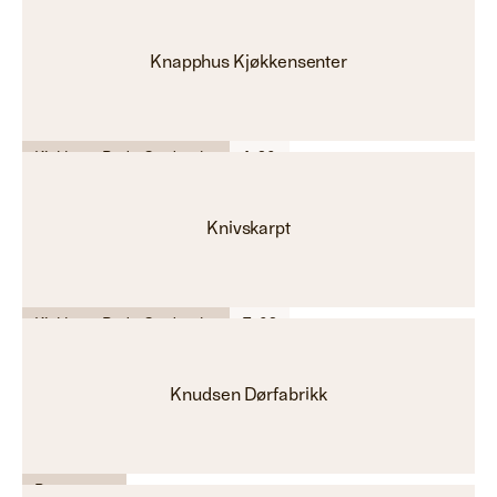
Knapphus Kjøkkensenter
Kjøkken - Bad - Garderobe
A-20
Knivskarpt
Kjøkken - Bad - Garderobe
E-02
Knudsen Dørfabrikk
Byggevarer