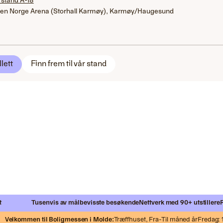
 stand A-18
en Norge Arena (Storhall Karmøy), Karmøy/Haugesund
llett
Finn frem til vår stand
Tusenvis av målbevisste besøkende
Nettverk med 90+ utstillere
Rek
Velkommen til Boligmessen i Molde:
Træffhuset,
Fra-Til måned år
Fredag: 11: