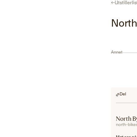
←
Utstillerli
Program
Utstillerliste
For utstillere
Hent gratisbillett
Nort
Annet
Del
North 
north-bike