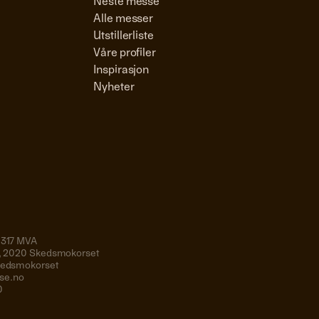
Neste messe
Alle messer
Utstillerliste
Våre profiler
Inspirasjon
Nyheter
 317 MVA
19, 2020 Skedsmokorset
Skedsmokorset
se.no
0