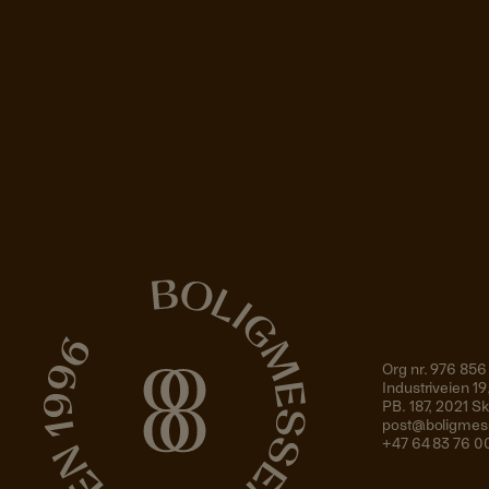
Org nr. 976 856
Industriveien 
PB. 187, 2021 
post@boligmes
+47 64 83 76 0