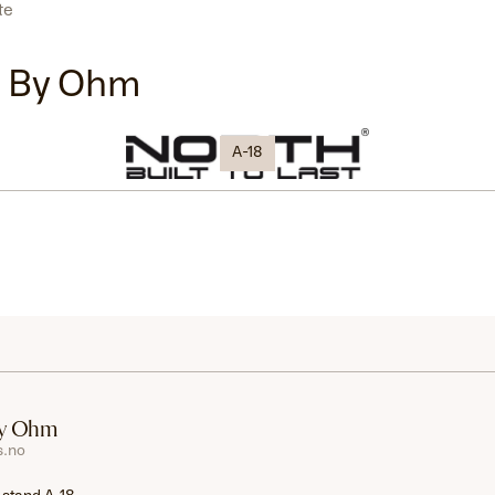
ste
h By Ohm
A-18
By Ohm
s.no