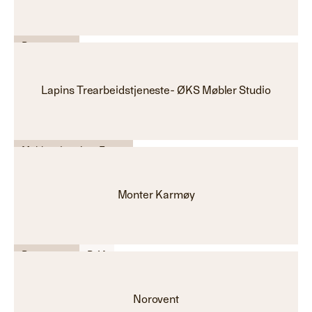
Byggevarer
Lapins Trearbeidstjeneste- ØKS Møbler Studio
Møbler - Interiør - Farge
Monter Karmøy
Byggevarer
B-14
Norovent