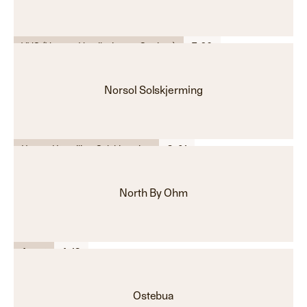
VVS (Varme, Ventilasjon og Sanitær)
E-26
Norsol Solskjerming
Hage - Utemiljø - Solskjerming
C-01
North By Ohm
Annet
A-18
Ostebua