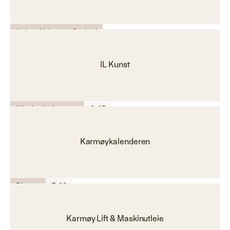
Helse - Velvære - Spabad
IL Kunst
Håndverkstjenester
G-23
Karmøykalenderen
Diverse
E-28
Karmøy Lift & Maskinutleie