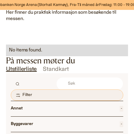
Praktisk informasjon om messen
en Norge Arena (Storhall Karmøy),
Fra-Til måned år
Fredag: 11:00 - 19:00 Lør
Her finner du praktisk informasjon som besøkende til
messen.
No items found.
På messen møter du
Utstillerliste
Standkart
Filter
Annet
-
Byggevarer
-