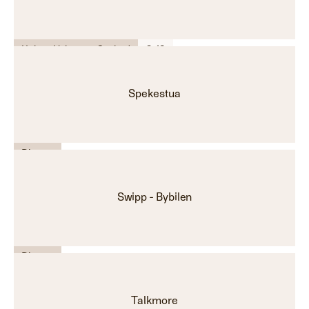
Helse - Velvære - Spabad
C-18
Spekestua
Diverse
Swipp - Bybilen
Diverse
Talkmore