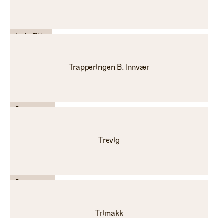
Lyd - Bilde
Trapperingen B. Innvær
Byggevarer
Trevig
Byggevarer
Trimakk