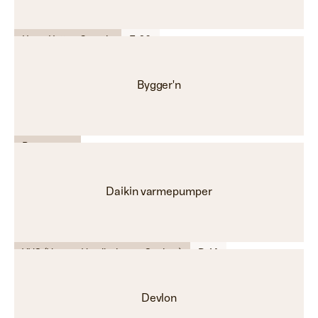
Hus - Hytte - Garasje
F-26
Bygger'n
Byggevarer
Daikin varmepumper
VVS (Varme, Ventilasjon og Sanitær)
D-14
Devlon