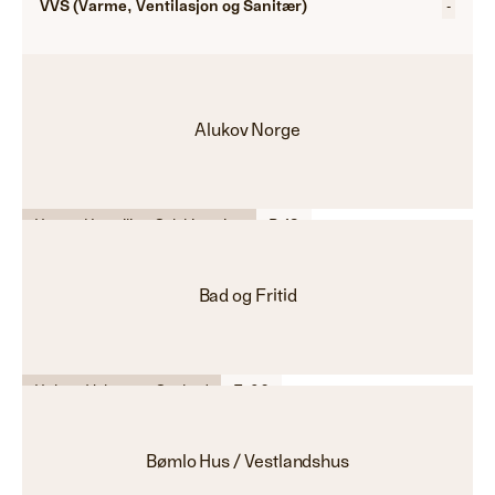
VVS (Varme, Ventilasjon og Sanitær)
-
Alukov Norge
Hage - Utemiljø - Solskjerming
B-18
Bad og Fritid
Helse - Velvære - Spabad
F-06
Bømlo Hus / Vestlandshus