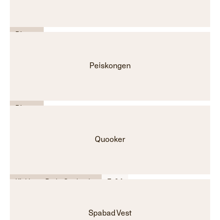
Diverse
Peiskongen
Diverse
Quooker
Kjøkken - Bad - Garderobe
F-04
Spabad Vest