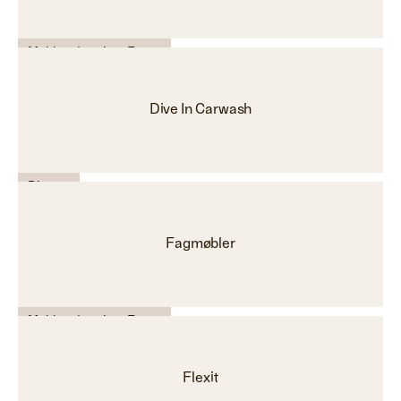
Møbler - Interiør - Farge
Dive In Carwash
Diverse
Fagmøbler
Møbler - Interiør - Farge
Flexit