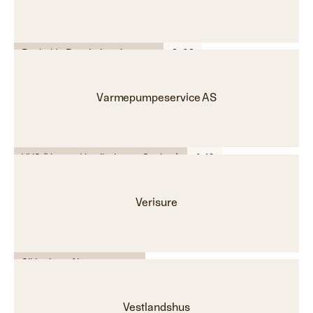
Renhold - Rengjøringstjenester
C-09
Varmepumpeservice AS
VVS (Varme, Ventilasjon og Sanitær)
A-16
Verisure
Sikkerhet - Alarmsystemer
Vestlandshus