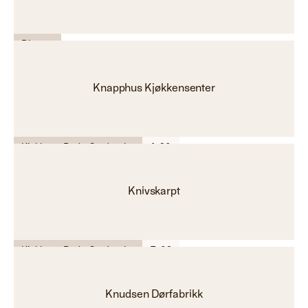
Diverse
Knapphus Kjøkkensenter
Kjøkken - Bad - Garderobe
A-20
Knivskarpt
Kjøkken - Bad - Garderobe
E-02
Knudsen Dørfabrikk