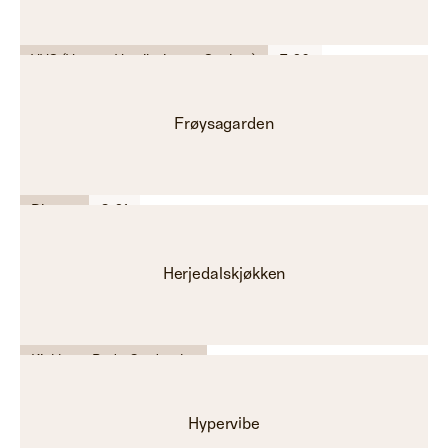
VVS (Varme, Ventilasjon og Sanitær)
E-26
Frøysagarden
Diverse
C-21
Herjedalskjøkken
Kjøkken - Bad - Garderobe
Hypervibe