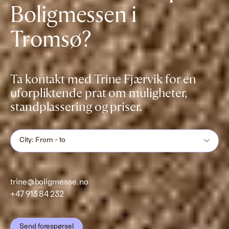
Boligmessen i
Tromsø?
Ta kontakt med Trine Fjærvik for en
uforpliktende prat om muligheter,
standplassering og priser.
City: From - to
trine@boligmesse.no
+47 913 84 232
Send forespørsel