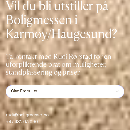
Vil du bli utstiller på
Boligmessen i
Karmøy/Haugesund?
Ta kontakt med Rudi Rørstad for en
uforpliktende prat om muligheter,
standplassering og priser.
City: From - to
rudi@boligmesse.no
+47 482 03 030