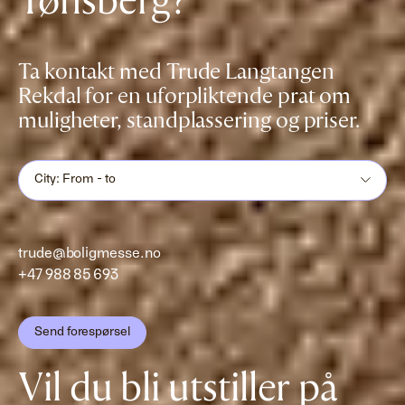
Tønsberg?
Ta kontakt med Trude Langtangen
Rekdal for en uforpliktende prat om
muligheter, standplassering og priser.
City: From - to
trude@boligmesse.no
+47 988 85 693
Send forespørsel
Vil du bli utstiller på