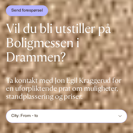
Send forespørsel
Vil du bli utstiller på
Boligmessen i
Drammen?
Ta kontakt med Jon Egil Kraggerud for
en uforpliktende prat om muligheter,
standplassering og priser.
City: From - to