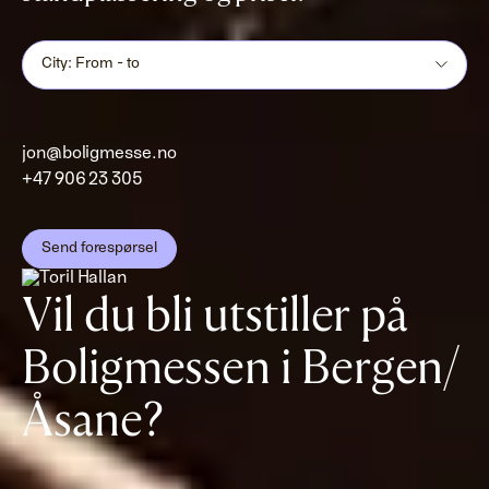
City: From - to
jon@boligmesse.no
+47 906 23 305
Send forespørsel
Vil du bli utstiller på
Boligmessen i Bergen/
Åsane?