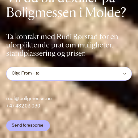
Boligmessen i Molde?
Ta kontakt med Rudi Rørstad for en
uforpliktende prat om muligheter,
standplassering og priser.
City: From - to
rudi@boligmesse.no
+47 482 03 030
Send forespørsel