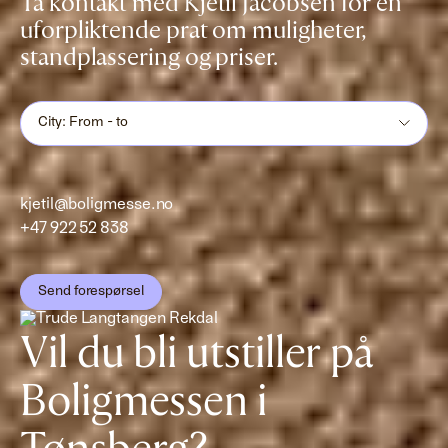
Ta kontakt med Kjetil Jacobsen for en
uforpliktende prat om muligheter,
standplassering og priser.
City: From - to
kjetil@boligmesse.no
+47 922 52 838
Send forespørsel
Vil du bli utstiller på
Boligmessen i