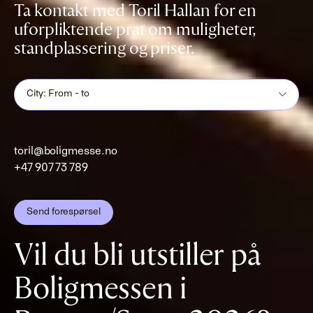
Ta kontakt med Toril Hallan for en
uforpliktende prat om muligheter,
standplassering og priser.
City: From - to
toril@boligmesse.no
+47 907 73 789
Send forespørsel
Vil du bli utstiller på
Boligmessen i