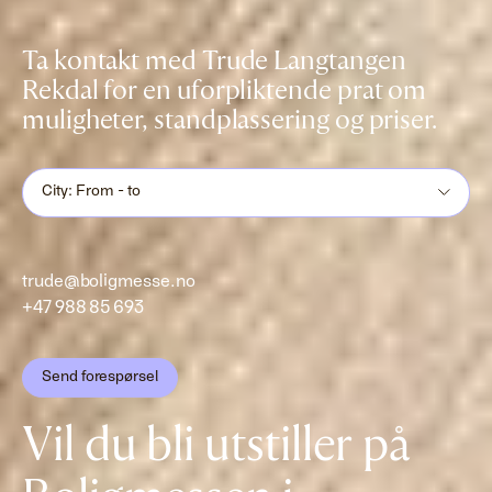
Ta kontakt med Trude Langtangen
Rekdal for en uforpliktende prat om
muligheter, standplassering og priser.
City: From - to
trude@boligmesse.no
+47 988 85 693
Send forespørsel
Vil du bli utstiller på