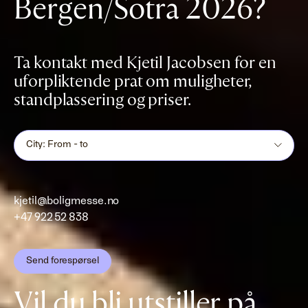
Bergen/Sotra 2026?
Ta kontakt med Kjetil Jacobsen for en
uforpliktende prat om muligheter,
standplassering og priser.
City: From - to
kjetil@boligmesse.no
+47 922 52 838
Send forespørsel
Vil du bli utstiller på