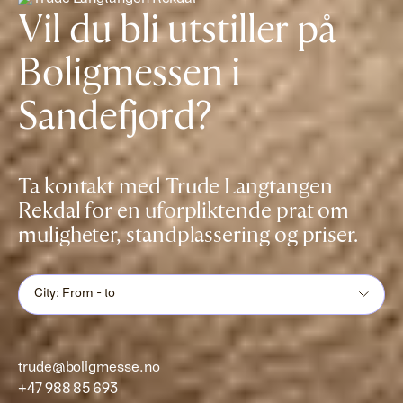
Vil du bli utstiller på
Boligmessen i
Sandefjord?
Ta kontakt med Trude Langtangen
Rekdal for en uforpliktende prat om
muligheter, standplassering og priser.
City: From - to
trude@boligmesse.no
+47 988 85 693