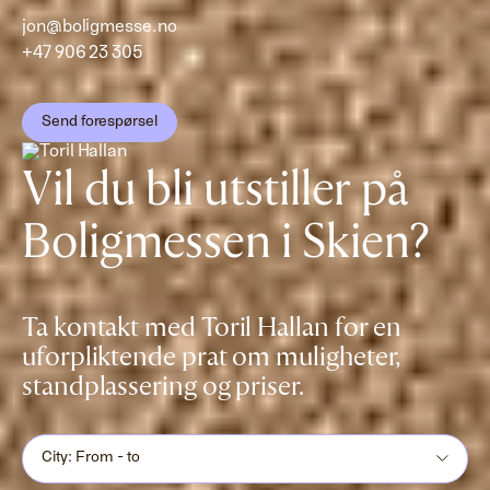
jon@boligmesse.no
+47 906 23 305
Send forespørsel
Vil du bli utstiller på
Boligmessen i Skien?
Ta kontakt med Toril Hallan for en
uforpliktende prat om muligheter,
standplassering og priser.
City: From - to