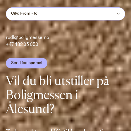
City: From - to
rudi@boligmesse.no
+47 482 03 030
Send forespørsel
Vil du bli utstiller på
Boligmessen i
Ålesund?