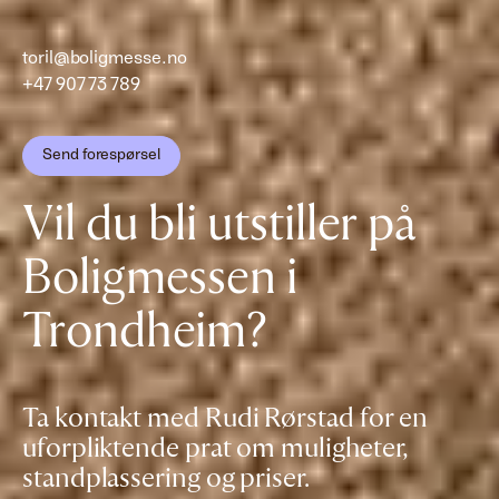
toril@boligmesse.no
+47 907 73 789
Send forespørsel
Vil du bli utstiller på
Boligmessen i
Trondheim?
Ta kontakt med Rudi Rørstad for en
uforpliktende prat om muligheter,
standplassering og priser.