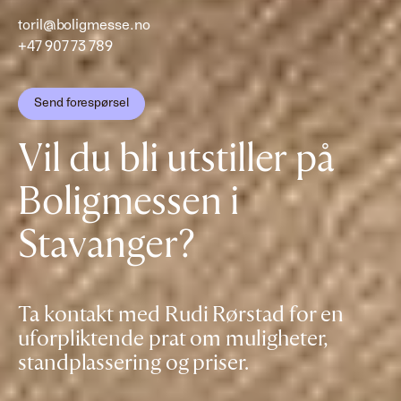
toril@boligmesse.no
+47 907 73 789
Send forespørsel
Vil du bli utstiller på
Boligmessen i
Stavanger?
Ta kontakt med Rudi Rørstad for en
uforpliktende prat om muligheter,
standplassering og priser.