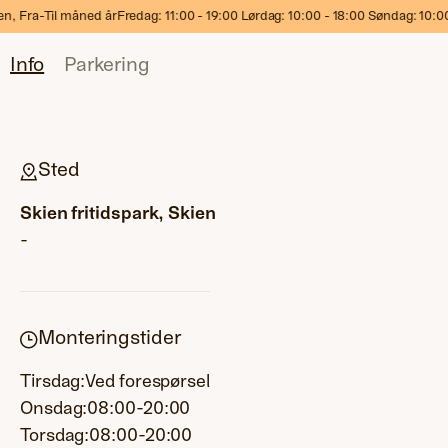
dag: 11:00 - 19:00 Lørdag: 10:00 - 18:00 Søndag: 10:00 - 17:00
Velk
Info
Parkering
Sted
Skien fritidspark, Skien
-
Monteringstider
Tirsdag:
Ved forespørsel
Onsdag:
08:00-20:00
Torsdag:
08:00-20:00