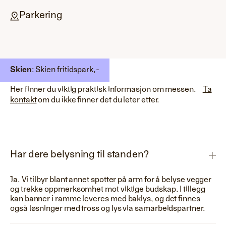
Parkering
Mer informasjon
Skien
: Skien fritidspark,
-
Her finner du viktig praktisk informasjon om messen.
Ta
kontakt
om du ikke finner det du leter etter.
Har dere belysning til standen?
Ja. Vi tilbyr blant annet spotter på arm for å belyse vegger
og trekke oppmerksomhet mot viktige budskap. I tillegg
kan banner i ramme leveres med baklys, og det finnes
også løsninger med tross og lys via samarbeidspartner.