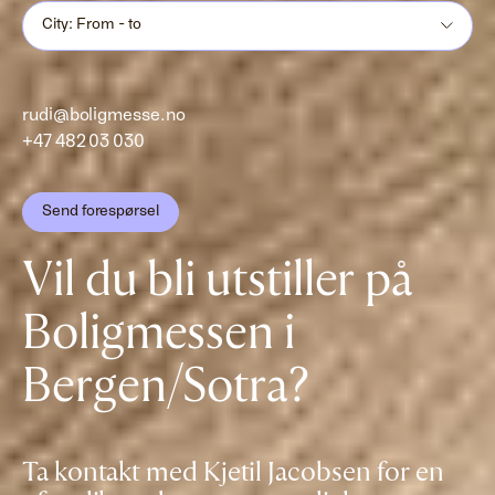
City: From - to
rudi@boligmesse.no
+47 482 03 030
Send forespørsel
Vil du bli utstiller på
Boligmessen i
Bergen/Sotra?
Ta kontakt med Kjetil Jacobsen for en