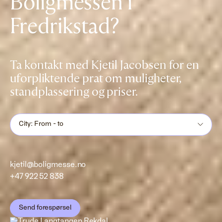
Boligmessen i
Fredrikstad?
Ta kontakt med Kjetil Jacobsen for en
uforpliktende prat om muligheter,
standplassering og priser.
City: From - to
kjetil@boligmesse.no
+47 922 52 838
Send forespørsel