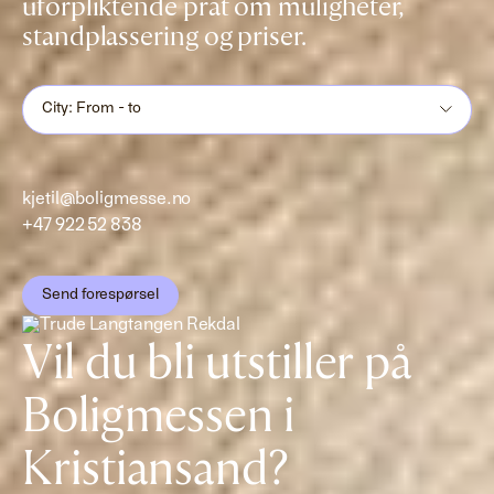
uforpliktende prat om muligheter,
standplassering og priser.
City: From - to
kjetil@boligmesse.no
+47 922 52 838
Send forespørsel
Vil du bli utstiller på
Boligmessen i
Kristiansand?