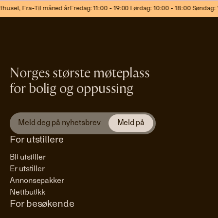
uset,
Fra-Til måned år
Fredag: 11:00 - 19:00 Lørdag: 10:00 - 18:00 Søndag: 10
Norges største møteplass
for bolig og oppussing
For utstillere
Bli utstiller
Er utstiller
Annonsepakker
Nettbutikk
For besøkende