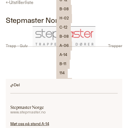
C-12
←
Utstillerliste
B-08
H-02
Stepmaster Norge
C-12
B-08
A-06
Trapp - Gulv
Trapper
A-14
B-11
114
C-02
Del
Stepmaster Norge
www.stepmaster.no
Møt oss på stand A-14