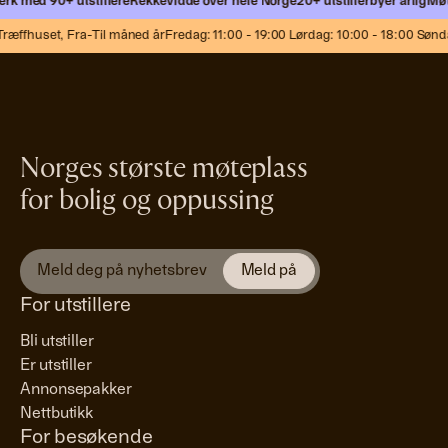
rk med 90+ utstillere
Rekkevidde over hele Norge
20+ utstillerbyer årlig
Møt 
ræffhuset,
Fra-Til måned år
Fredag: 11:00 - 19:00 Lørdag: 10:00 - 18:00 Sønda
Norges største møteplass
for bolig og oppussing
For utstillere
Bli utstiller
Er utstiller
Annonsepakker
Nettbutikk
For besøkende