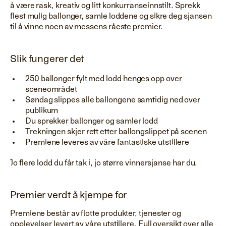
å være rask, kreativ og litt konkurranseinnstilt. Sprekk
flest mulig ballonger, samle loddene og sikre deg sjansen
til å vinne noen av messens råeste premier.
Slik fungerer det
250 ballonger fylt med lodd henges opp over
sceneområdet
Søndag slippes alle ballongene samtidig ned over
publikum
Du sprekker ballonger og samler lodd
Trekningen skjer rett etter ballongslippet på scenen
Premiene leveres av våre fantastiske utstillere
Jo flere lodd du får tak i, jo større vinnersjanse har du.
Premier verdt å kjempe for
Premiene består av flotte produkter, tjenester og
opplevelser levert av våre utstillere. Full oversikt over alle