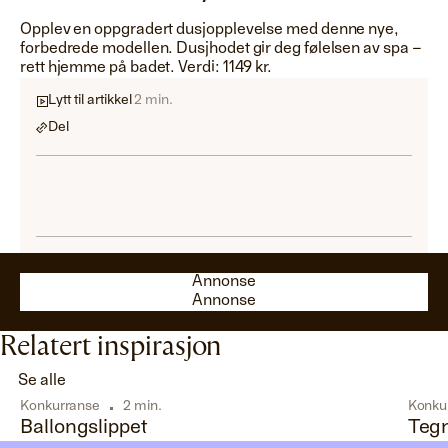
Opplev en oppgradert dusjopplevelse med denne nye,
forbedrede modellen. Dusjhodet gir deg følelsen av spa –
rett hjemme på badet. Verdi: 1149 kr.
Lytt til artikkel
2 min.
Del
Annonse
Annonse
Annonse
Annonse
Relatert inspirasjon
Se alle
Konkurranse
2 min.
Konku
Ballongslippet
Teg