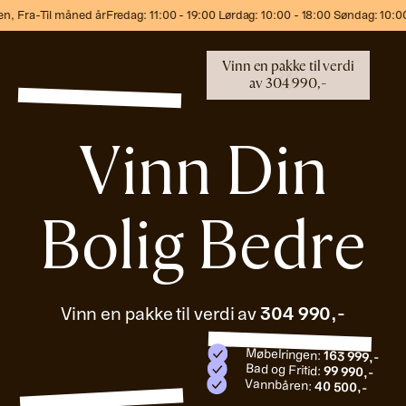
ned år
Fredag: 11:00 - 19:00 Lørdag: 10:00 - 18:00 Søndag: 10:00 - 17:00
Vinn en pakke til verdi
av
304 990,-
Vinn Din
Bolig Bedre
Vinn en pakke til verdi av
304 990,-
Møbelringen:
163 999,-
Bad og Fritid:
99 990,-
Vannbåren:
40 500,-