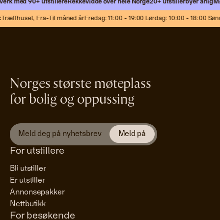
erk med 90+ utstillere
Rekkevidde over hele Norge
20+ utstillerbyer årlig
Møt
Træffhuset,
Fra-Til måned år
Fredag: 11:00 - 19:00 Lørdag: 10:00 - 18:00 Sønd
Norges største møteplass
for bolig og oppussing
For utstillere
Bli utstiller
Er utstiller
Annonsepakker
Nettbutikk
For besøkende