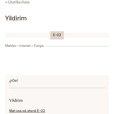
←
Utstillerliste
Yildirim
Logo
E-02
Møbler - Interiør - Farge
Del
Yildirim
Møt oss på stand E-02