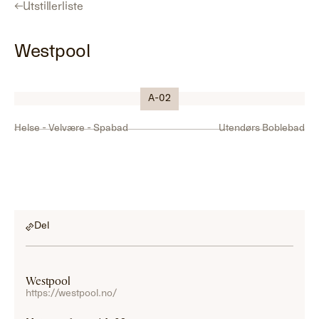
←
Utstillerliste
Westpool
Logo
A-02
Helse - Velvære - Spabad
Utendørs Boblebad
Del
Westpool
https://westpool.no/