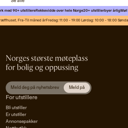
Se alle
k med 90+ utstillere
Rekkevidde over hele Norge
20+ utstillerbyer årlig
Møt n
æffhuset,
Fra-Til måned år
Fredag: 11:00 - 19:00 Lørdag: 10:00 - 18:00 Søndag
Norges største møteplass
for bolig og oppussing
For utstillere
Bli utstiller
Er utstiller
Annonsepakker