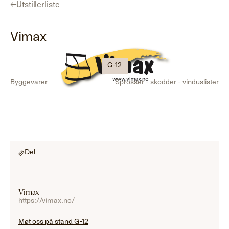
←
Utstillerliste
Vimax
G-12
Byggevarer
Sprosser - skodder - vinduslister
Del
Vimax
https://vimax.no/
Møt oss på stand G-12