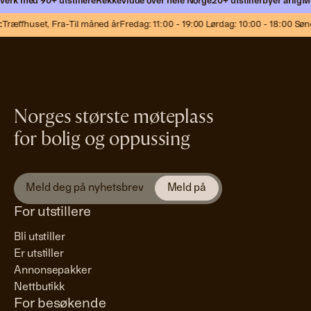
erk med 90+ utstillere
Rekkevidde over hele Norge
20+ utstillerbyer årlig
Møt
Træffhuset,
Fra-Til måned år
Fredag: 11:00 - 19:00 Lørdag: 10:00 - 18:00 Sønd
Norges største møteplass
for bolig og oppussing
For utstillere
Bli utstiller
Er utstiller
Annonsepakker
Nettbutikk
For besøkende