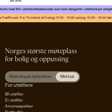
Se alle
verk med 90+ utstillere
Rekkevidde over hele Norge
20+ utstillerbyer årlig
Mø
:
Træffhuset,
Fra-Til måned år
Fredag: 11:00 - 19:00 Lørdag: 10:00 - 18:00 Søn
Norges største møteplass
for bolig og oppussing
For utstillere
Bli utstiller
Er utstiller
Annonsepakker