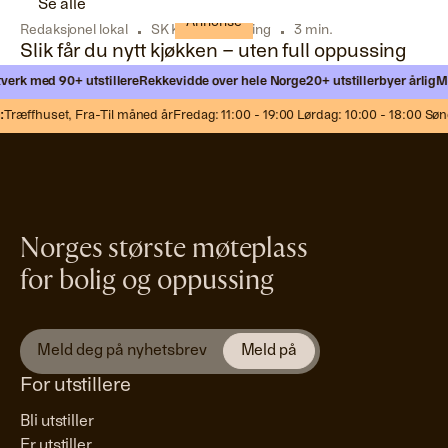
Se alle
Annonse
Redaksjonel lokal
SK Kjøkkenfornying
3 min.
Slik får du nytt kjøkken – uten full oppussing
erk med 90+ utstillere
Rekkevidde over hele Norge
20+ utstillerbyer årlig
Møt
Træffhuset,
Fra-Til måned år
Fredag: 11:00 - 19:00 Lørdag: 10:00 - 18:00 Sønd
Norges største møteplass
for bolig og oppussing
For utstillere
Bli utstiller
Er utstiller