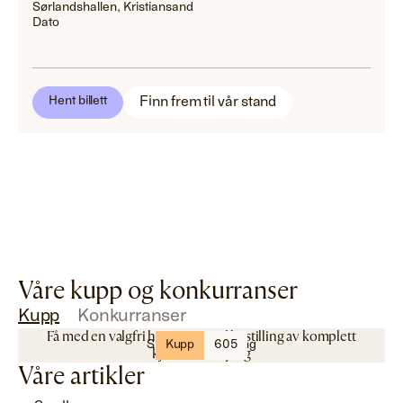
Sørlandshallen, Kristiansand
Dato
Finn frem til vår stand
Hent billett
Våre kupp og konkurranser
Kupp
Konkurranser
Få med en valgfri hvitevare ved bestilling av komplett
SK Kjøkkenfornying
Kupp
605
kjøkkenfornying
Våre artikler