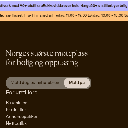
tverk med 90+ utstillere
Rekkevidde over hele Norge
20+ utstillerbyer årlig
M
e:
Træffhuset,
Fra-Til måned år
Fredag: 11:00 - 19:00 Lørdag: 10:00 - 18:00 Sø
Norges største møteplass
for bolig og oppussing
For utstillere
Bli utstiller
Er utstiller
Annonsepakker
Nettbutikk