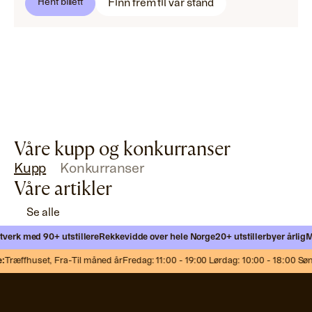
Finn frem til vår stand
Hent billett
Våre kupp og konkurranser
Kupp
Konkurranser
Våre artikler
Se alle
verk med 90+ utstillere
Rekkevidde over hele Norge
20+ utstillerbyer årlig
Mø
Træffhuset,
Fra-Til måned år
Fredag: 11:00 - 19:00 Lørdag: 10:00 - 18:00 Sønd