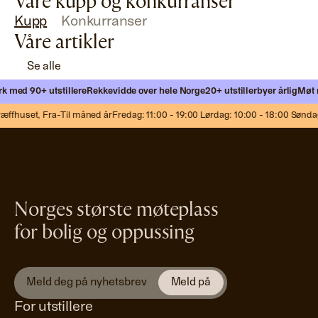
Våre kupp og konkurranser
Kupp
Konkurranser
Våre artikler
Se alle
 med 90+ utstillere
Rekkevidde over hele Norge
20+ utstillerbyer årlig
Møt nye
ffhuset,
Fra-Til måned år
Fredag: 11:00 - 19:00 Lørdag: 10:00 - 18:00 Søndag:
Norges største møteplass
for bolig og oppussing
For utstillere