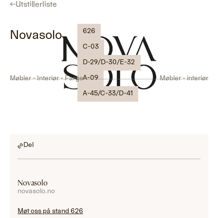
←
Utstillerliste
626
Novasolo
C-03
D-29/D-30/E-32
A-09
Møbler - Interiør - Farge
Møbler - interiør
A-45/C-33/D-41
Del
Novasolo
novasolo.no
Møt oss på stand 626