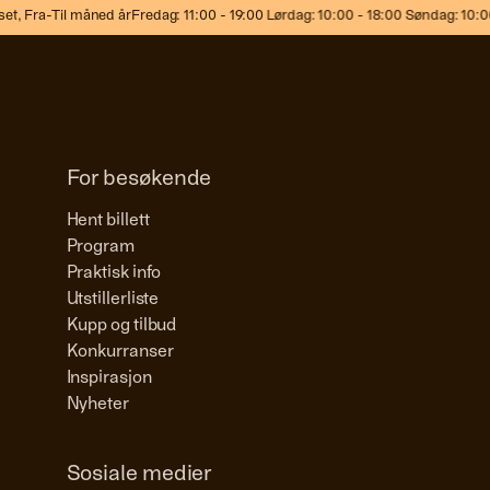
t,
Fra-Til måned år
Fredag: 11:00 - 19:00 Lørdag: 10:00 - 18:00 Søndag: 10:00 
For besøkende
Hent billett
Program
Praktisk info
Utstillerliste
Kupp og tilbud
Konkurranser
Inspirasjon
Nyheter
Sosiale medier