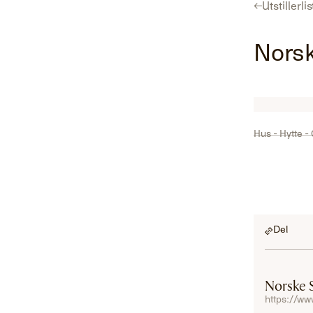
←
Utstillerli
Program
Utstillerliste
For utstillere
Hent gratisbillett
Nors
Hus - Hytte -
Del
Norske 
https://w