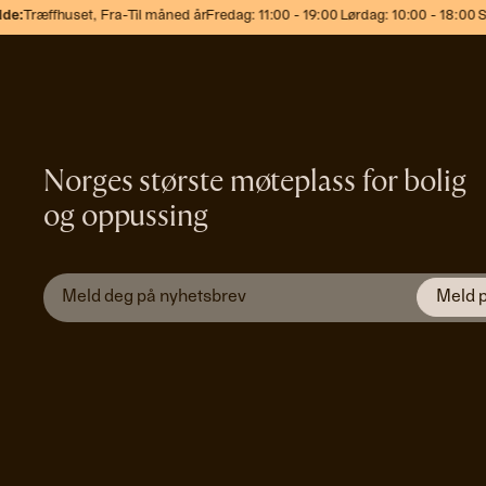
e:
Træffhuset,
Fra-Til måned år
Fredag: 11:00 - 19:00 Lørdag: 10:00 - 18:00 Sø
Norges største møteplass for bolig
og oppussing