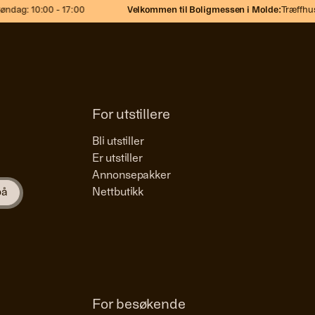
ndag: 10:00 - 17:00
Velkommen til Boligmessen i Molde:
Træffhuse
For utstillere
Bli utstiller
Er utstiller
Annonsepakker
Nettbutikk
For besøkende