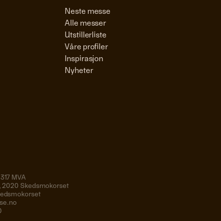
Neste messe
Alle messer
Utstillerliste
Våre profiler
Inspirasjon
Nyheter
 317 MVA
19, 2020 Skedsmokorset
Skedsmokorset
se.no
0