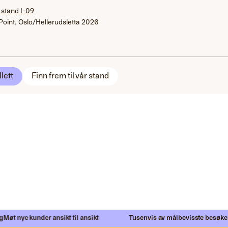
 stand I-09
Point, Oslo/Hellerudsletta 2026
llett
Finn frem til vår stand
øt nye kunder ansikt til ansikt
Tusenvis av målbevisste besøkend