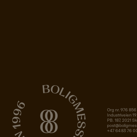
Org nr. 976 856
Industriveien 
PB. 187, 2021 
post@boligmes
+47 64 83 76 0