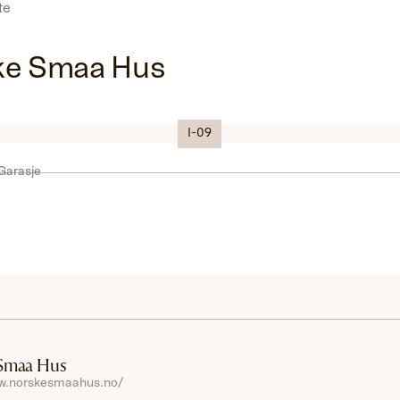
ste
ke Smaa Hus
Logo
I-09
 Garasje
Smaa Hus
ww.norskesmaahus.no/