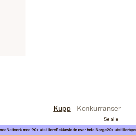
Kupp
Konkurranser
Se alle
e
Nettverk med 90+ utstillere
Rekkevidde over hele Norge
20+ utstillerbyer år