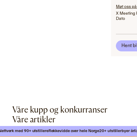
Møt oss på
X Meeting 
Dato
Hent bi
Våre kupp og konkurranser
Våre artikler
tverk med 90+ utstillere
Rekkevidde over hele Norge
20+ utstillerbyer årlig
M