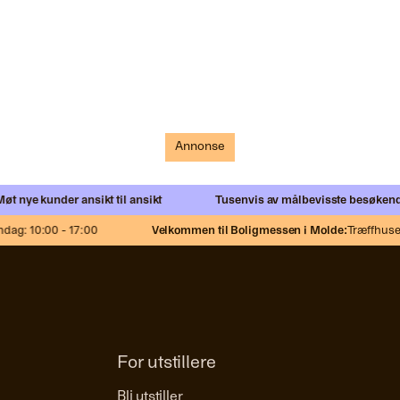
Annonse
nye kunder ansikt til ansikt
Tusenvis av målbevisste besøkende
N
g: 10:00 - 17:00
Velkommen til Boligmessen i Molde:
Træffhuset,
F
For utstillere
Bli utstiller