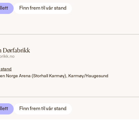
llett
Finn frem til vår stand
 Dørfabrikk
rikk.no
 stand
en Norge Arena (Storhall Karmøy), Karmøy/Haugesund
llett
Finn frem til vår stand