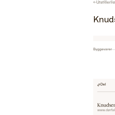
←
Utstillerli
Program
Utstillerliste
For utstillere
Hent gratisbillett
Knuds
Byggevarer
Del
Knudsen
www.dørfab