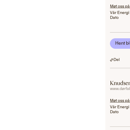
Møt oss på
Vår Energi
Dato
Hent bi
Del
Knudsen
www.dørfab
Møt oss på
Vår Energi
Dato