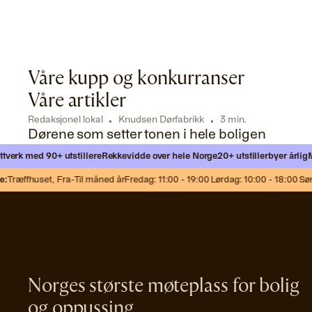
Våre kupp og konkurranser
Våre artikler
Redaksjonel lokal
Knudsen Dørfabrikk
3 min.
Dørene som setter tonen i hele boligen
rk med 90+ utstillere
Rekkevidde over hele Norge
20+ utstillerbyer årlig
Møt 
ræffhuset,
Fra-Til måned år
Fredag: 11:00 - 19:00 Lørdag: 10:00 - 18:00 Sønda
Norges største møteplass for bolig
og oppussing