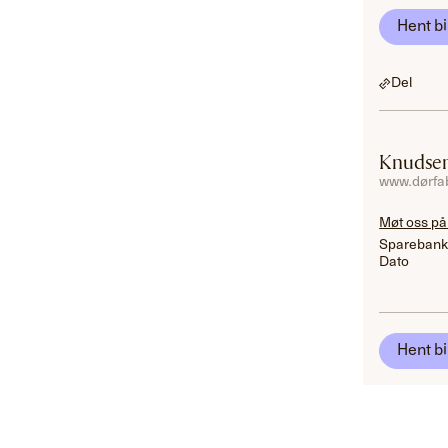
Hent bi
Del
Knudsen
www.dørfab
Møt oss på
Sparebank
Dato
Hent bi