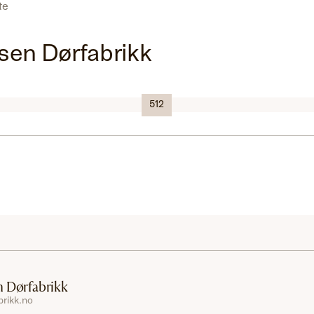
ste
en Dørfabrikk
Logo
512
 Dørfabrikk
rikk.no