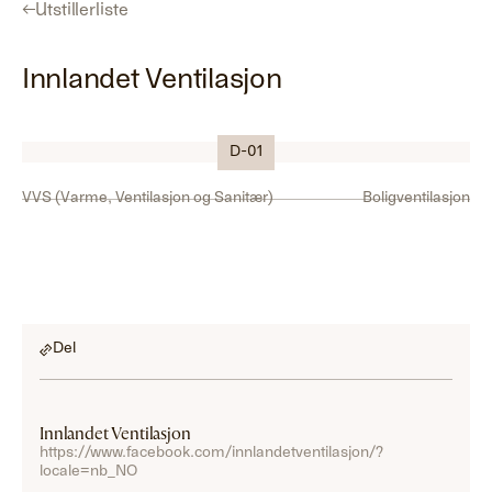
←
Utstillerliste
Innlandet Ventilasjon
Logo
D-01
VVS (Varme, Ventilasjon og Sanitær)
Boligventilasjon
Del
Innlandet Ventilasjon
https://www.facebook.com/innlandetventilasjon/?
locale=nb_NO