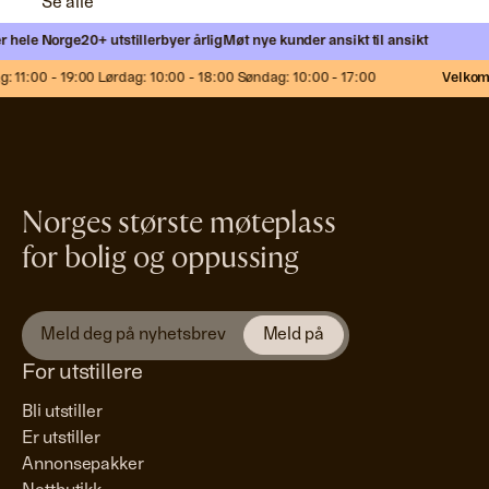
Se alle
 hele Norge
20+ utstillerbyer årlig
Møt nye kunder ansikt til ansikt
 11:00 - 19:00 Lørdag: 10:00 - 18:00 Søndag: 10:00 - 17:00
Velkomm
Norges største møteplass
for bolig og oppussing
For utstillere
Bli utstiller
Er utstiller
Annonsepakker