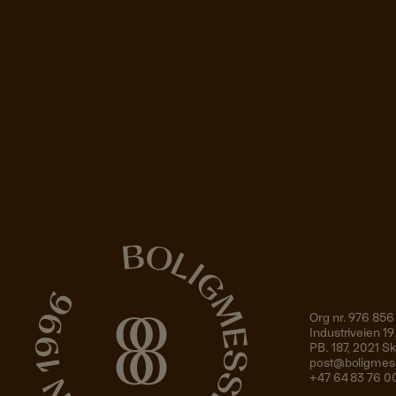
Org nr. 976 856
Industriveien 
PB. 187, 2021 
post@boligmes
+47 64 83 76 0