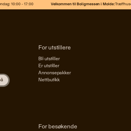
dag: 10:00 - 17:00
Velkommen til Boligmessen i Molde:
Træffhuset
For utstillere
Bli utstiller
Er utstiller
Annonsepakker
Nettbutikk
For besøkende