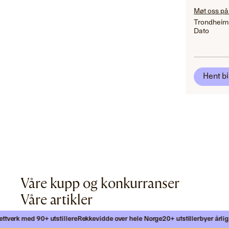
Møt oss på
Trondheim
Dato
Hent bi
Våre kupp og konkurranser
Våre artikler
verk med 90+ utstillere
Rekkevidde over hele Norge
20+ utstillerbyer årlig
Mø