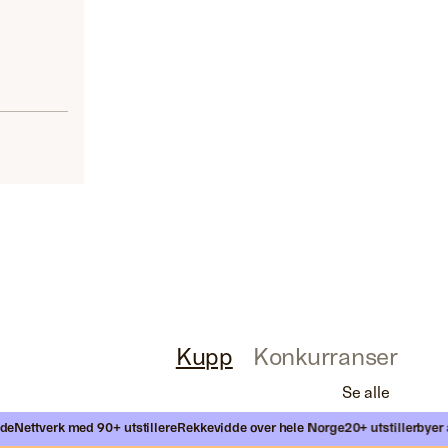
Kupp
Konkurranser
Se alle
Nettverk med 90+ utstillere
Rekkevidde over hele Norge
20+ utstillerbyer årl