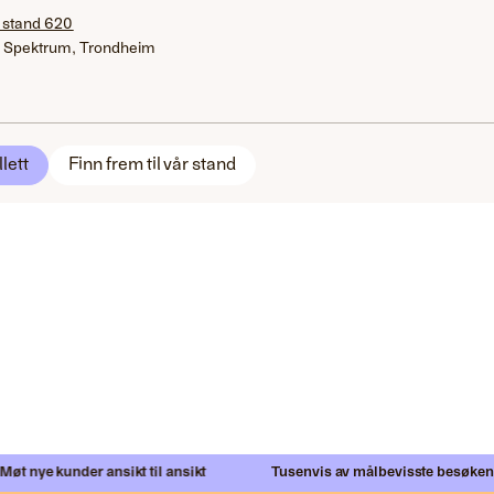
 stand 620
 Spektrum, Trondheim
llett
Finn frem til vår stand
t nye kunder ansikt til ansikt
Tusenvis av målbevisste besøkende