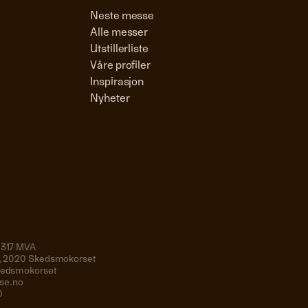
Neste messe
Alle messer
Utstillerliste
Våre profiler
Inspirasjon
Nyheter
 317 MVA
19, 2020 Skedsmokorset
Skedsmokorset
se.no
0