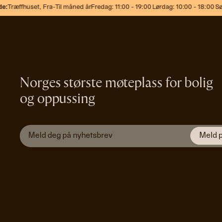
:
Træffhuset,
Fra-Til måned år
Fredag: 11:00 - 19:00 Lørdag: 10:00 - 18:00 Søn
Norges største møteplass for bolig
og oppussing