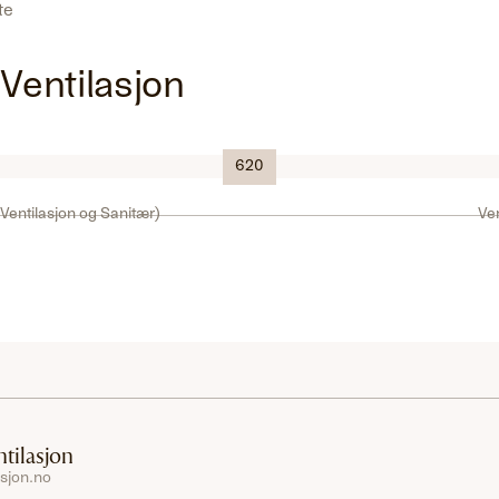
ste
 Ventilasjon
Logo
620
Ventilasjon og Sanitær)
Ve
ntilasjon
asjon.no