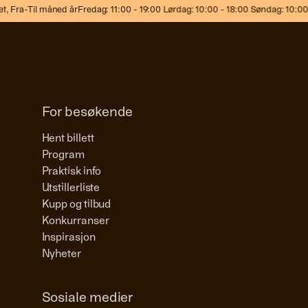
,
Fra-Til måned år
Fredag: 11:00 - 19:00 Lørdag: 10:00 - 18:00 Søndag: 10:00 -
For besøkende
Hent billett
Program
Praktisk info
Utstillerliste
Kupp og tilbud
Konkurranser
Inspirasjon
Nyheter
Sosiale medier