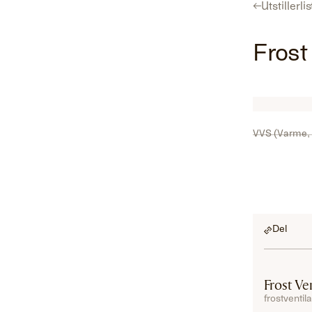
←
Utstillerli
Program
Utstillerliste
For utstillere
Hent gratisbillett
Frost
VVS (Varme, 
Del
Frost Ve
frostventil