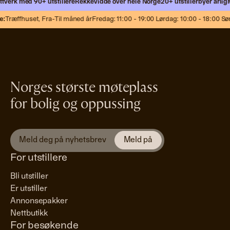
verk med 90+ utstillere
Rekkevidde over hele Norge
20+ utstillerbyer årlig
Mø
:
Træffhuset,
Fra-Til måned år
Fredag: 11:00 - 19:00 Lørdag: 10:00 - 18:00 Søn
Norges største møteplass
for bolig og oppussing
For utstillere
Bli utstiller
Er utstiller
Annonsepakker
Nettbutikk
For besøkende