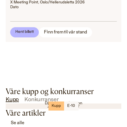
X Meeting Point, Oslo/Hellerudsletta 2026
Dato
Finn frem til vår stand
Hent billett
Våre kupp og konkurranser
Kupp
Konkurranser
Dimplexpeis / Tolcon
25% på alle peiser
Kupp
E-10
Våre artikler
Se alle