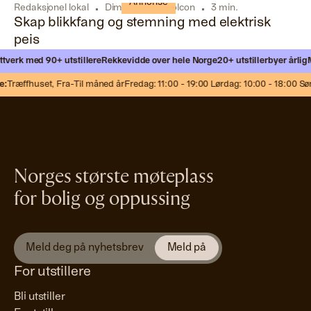
Annonse
Redaksjonel lokal
Dimplexpeis / Tolcon
3 min.
Skap blikkfang og stemning med elektrisk
peis
tverk med 90+ utstillere
Rekkevidde over hele Norge
20+ utstillerbyer årlig
M
:
Træffhuset,
Fra-Til måned år
Fredag: 11:00 - 19:00 Lørdag: 10:00 - 18:00 Søn
Norges største møteplass
for bolig og oppussing
For utstillere
Bli utstiller