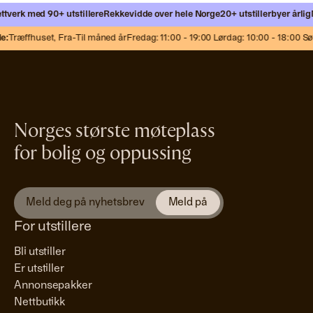
tverk med 90+ utstillere
Rekkevidde over hele Norge
20+ utstillerbyer årlig
M
:
Træffhuset,
Fra-Til måned år
Fredag: 11:00 - 19:00 Lørdag: 10:00 - 18:00 Sø
Norges største møteplass
for bolig og oppussing
For utstillere
Bli utstiller
Er utstiller
Annonsepakker
Nettbutikk