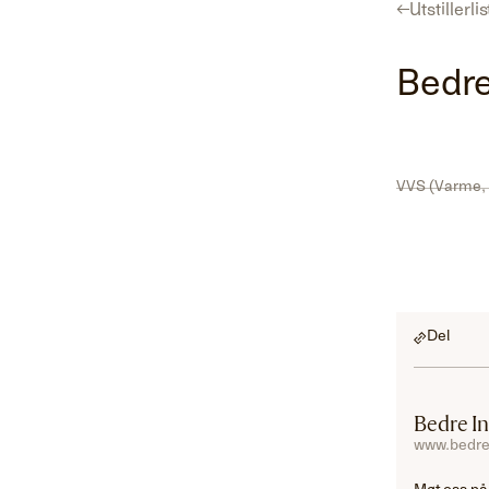
←
Utstillerli
Program
Utstillerliste
For utstillere
Hent gratisbillett
Bedre
VVS (Varme, 
Del
Bedre I
www.bedre