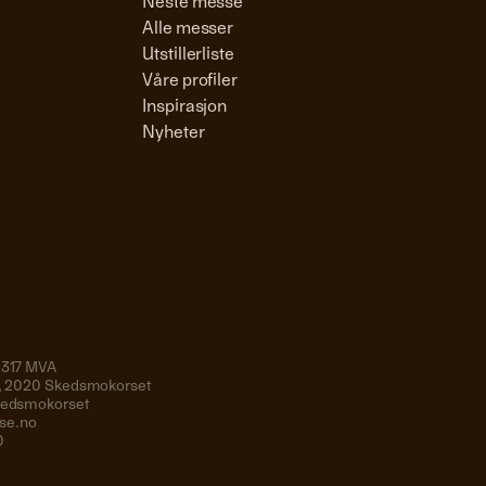
Neste messe
Alle messer
Utstillerliste
Våre profiler
Inspirasjon
Nyheter
 317 MVA
19, 2020 Skedsmokorset
Skedsmokorset
se.no
0