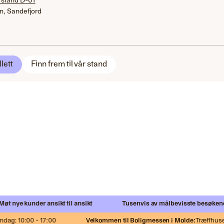
 stand D-01
n, Sandefjord
llett
Finn frem til vår stand
 nye kunder ansikt til ansikt
Tusenvis av målbevisste besøkende
ag: 10:00 - 17:00
Velkommen til Boligmessen i Molde:
Træffhuset,