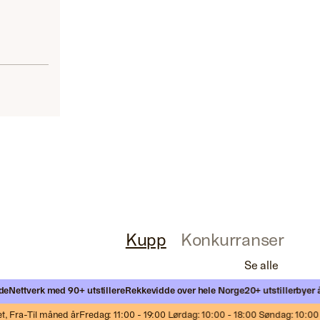
Kupp
Konkurranser
Se alle
Nettverk med 90+ utstillere
Rekkevidde over hele Norge
20+ utstillerbyer årl
Fra-Til måned år
Fredag: 11:00 - 19:00 Lørdag: 10:00 - 18:00 Søndag: 10:00 - 