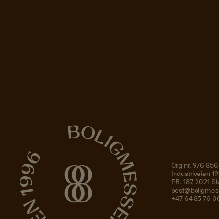
Org nr. 976 856
Industriveien 
PB. 187, 2021 
post@boligmes
+47 64 83 76 0