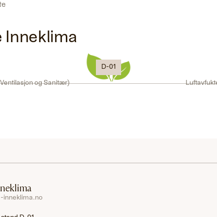
ste
 Inneklima
D-01
Ventilasjon og Sanitær)
Luftavfukt
nneklima
-inneklima.no