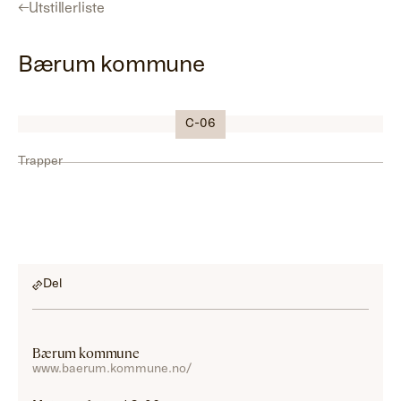
←
Utstillerliste
Bærum kommune
Logo
C-06
Trapper
Del
Bærum kommune
www.baerum.kommune.no/