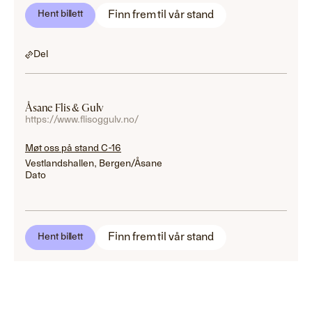
Finn frem til vår stand
Hent billett
Del
Åsane Flis & Gulv
https://www.flisoggulv.no/
Møt oss på stand C-16
Vestlandshallen, Bergen/Åsane
Dato
Finn frem til vår stand
Hent billett