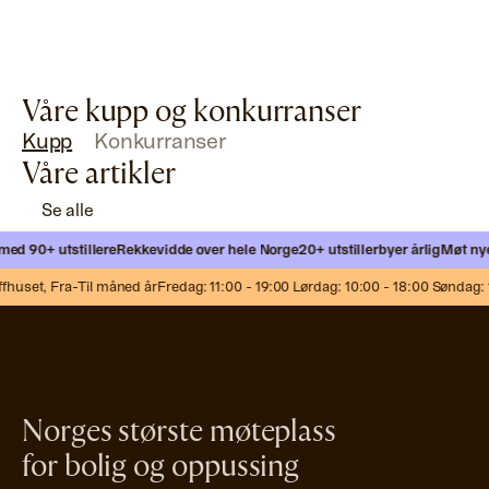
Våre kupp og konkurranser
Kupp
Konkurranser
Våre artikler
Se alle
ed 90+ utstillere
Rekkevidde over hele Norge
20+ utstillerbyer årlig
Møt nye k
huset,
Fra-Til måned år
Fredag: 11:00 - 19:00 Lørdag: 10:00 - 18:00 Søndag: 1
Norges største møteplass
for bolig og oppussing