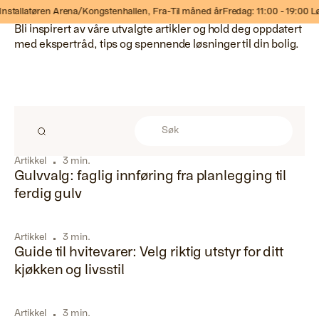
Bli inspirert av våre artikler
nstallatøren Arena/Kongstenhallen,
Fra-Til måned år
Fredag: 11:00 - 19:00 Lø
Bli inspirert av våre utvalgte artikler og hold deg oppdatert
med ekspertråd, tips og spennende løsninger til din bolig.
Artikkel
3 min.
Gulvvalg: faglig innføring fra planlegging til
ferdig gulv
Artikkel
3 min.
Guide til hvitevarer: Velg riktig utstyr for ditt
kjøkken og livsstil
Artikkel
3 min.