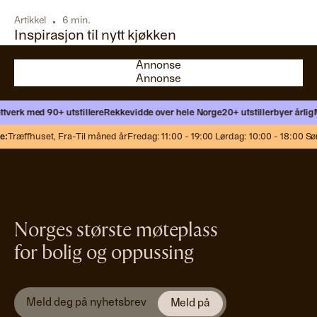
Artikkel
6 min.
Inspirasjon til nytt kjøkken
Annonse
Annonse
Annonse
Annonse
tverk med 90+ utstillere
Rekkevidde over hele Norge
20+ utstillerbyer årlig
Mø
:
Træffhuset,
Fra-Til måned år
Fredag: 11:00 - 19:00 Lørdag: 10:00 - 18:00 Søn
Norges største møteplass
for bolig og oppussing