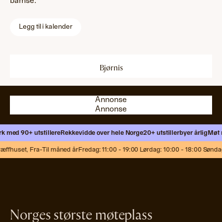
bamse.
Legg til i kalender
Bjørnis
Annonse
Annonse
Annonse
Annonse
med 90+ utstillere
Rekkevidde over hele Norge
20+ utstillerbyer årlig
Møt nye
ffhuset,
Fra-Til måned år
Fredag: 11:00 - 19:00 Lørdag: 10:00 - 18:00 Søndag: 
Norges største møteplass