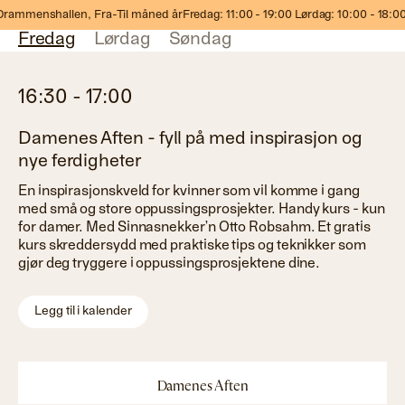
Program
ammenshallen,
Fra-Til måned år
Fredag: 11:00 - 19:00 Lørdag: 10:00 - 18:00 
Fredag
Lørdag
Søndag
16:30
-
17:00
Damenes Aften - fyll på med inspirasjon og
nye ferdigheter
En inspirasjonskveld for kvinner som vil komme i gang
med små og store oppussingsprosjekter. Handy kurs - kun
for damer. Med Sinnasnekker’n Otto Robsahm. Et gratis
kurs skreddersydd med praktiske tips og teknikker som
gjør deg tryggere i oppussingsprosjektene dine.
Legg til i kalender
Damenes Aften